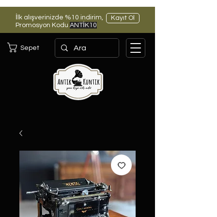
İlk alışverinizde %10 indirim,
Kayıt Ol
Promosyon Kodu
ANTİK10
Sepet