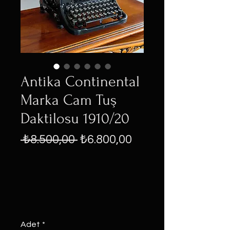
Antika Continental
Marka Cam Tuş
Daktilosu 1910/20
Normal
İndirimli
 ₺8.500,00 
₺6.800,00
Fiyat
Fiyat
Adet
*