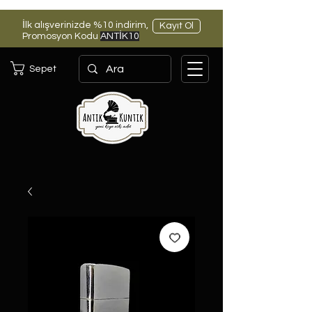
İlk alışverinizde %10 indirim,
Kayıt Ol
Promosyon Kodu
ANTİK10
Sepet