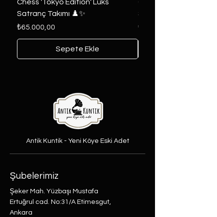
Chess 'Tokyo Edition' Lüks
Game of Thrones Kole
Satranç Takımı ♟️✨
Seri 🔥⚔️
Fiyat
Fiyat
₺65.000,00
₺6.000,00
Sepete Ekle
Antik Kuntik - Yeni Köye Eski Adet
Şubelerimiz
Şeker Mah. Yüzbaşı Mustafa
Ertuğrul cad. No:31/A Etimesgut,
Ankara