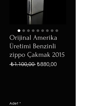
Orijinal Amerika
Üretimi Benzinli
zippo Çakmak 2015
Normal
İndirimli
 ₺1.100,00 
₺880,00
Fiyat
Fiyat
Adet
*