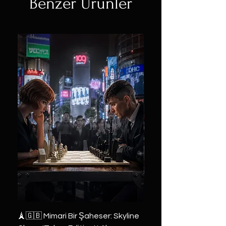
Benzer Ürünler
🗼🇬🇧 Mimari Bir Şaheser: Skyline
👑 2019 ABD Özel Tasa