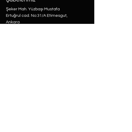
Şeker Mah. Yüzbaşı Mustafa
Ertuğrul cad. No:31/A Etimesgut,
Ankara
Rasimpaşa Mah. Macit Erbudak
Sok. No:66/A Kadıköy, İstanbul
Büyükdere Mah. Bostan Sok. No:8
Sarıyer, İstanbul
0 (537) 593 7332
0 (850) 808 0281
0 (312) 280 5228
selam@labu.com.tr
Antika Eşyalar
Antika Hediyeler
Tüm Ürünler
Dünya Küre