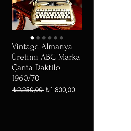
Vintage Almanya
Üretimi ABC Marka
Çanta Daktilo
1960/70
Normal
İndirimli
 ₺2.250,00 
₺1.800,00
Fiyat
Fiyat