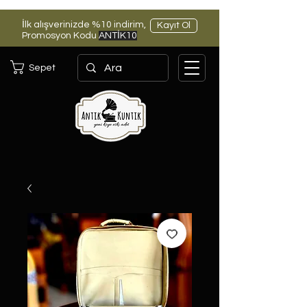
İlk alışverinizde %10 indirim,
Kayıt Ol
Promosyon Kodu
ANTİK10
Sepet