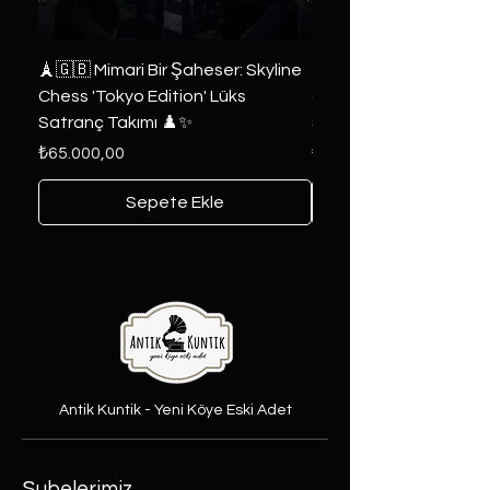
🗼🇬🇧 Mimari Bir Şaheser: Skyline
👑 2019 ABD Özel Tasa
Chess 'Tokyo Edition' Lüks
Game of Thrones Kole
Satranç Takımı ♟️✨
Seri 🔥⚔️
Fiyat
Fiyat
₺65.000,00
₺6.000,00
Sepete Ekle
Antik Kuntik - Yeni Köye Eski Adet
Şubelerimiz