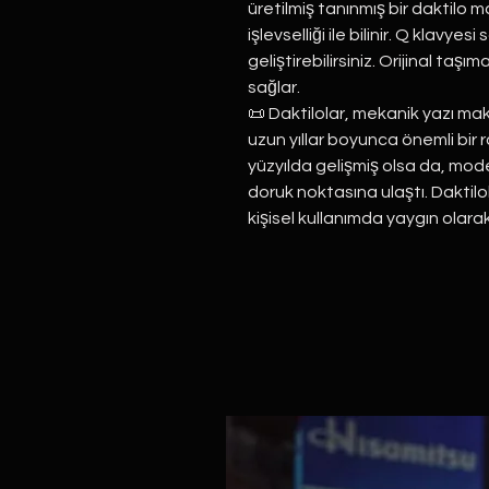
üretilmiş tanınmış bir daktilo ma
işlevselliği ile bilinir. Q klavy
geliştirebilirsiniz. Orijinal taşı
sağlar.
📜 Daktilolar, mekanik yazı maki
uzun yıllar boyunca önemli bir ro
yüzyılda gelişmiş olsa da, moder
doruk noktasına ulaştı. Daktilo
kişisel kullanımda yaygın olarak