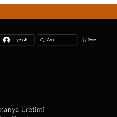
Sepet
Üye Girişi
manya Üretimi