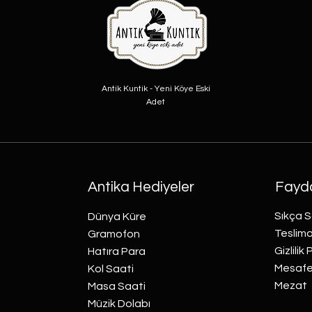
Antik Kuntik - Yeni Köye Eski
Adet
Antika Hediyeler
Fayda
Sıkça S
Dünya Küre
Teslima
Gramofon
Gizlilik 
Hatıra Para
Mesafel
Kol Saati
Mezat
Masa Saati
Müzik Dolabı