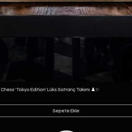
e Chess 'Tokyo Edition' Lüks Satranç Takımı ♟️✨
Sepete Ekle