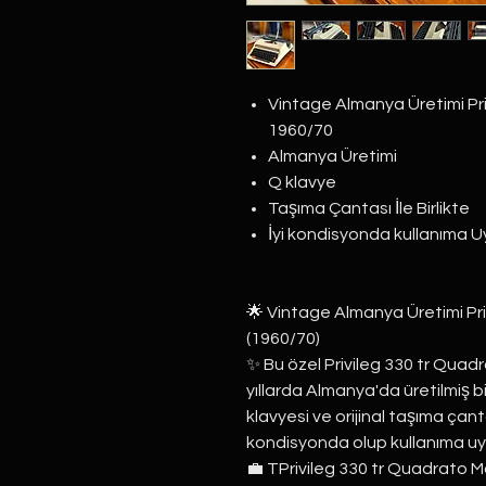
Vintage Almanya Üretimi Pr
1960/70
Almanya Üretimi
Q klavye
Taşıma Çantası İle Birlikte
İyi kondisyonda kullanıma 
🌟 Vintage Almanya Üretimi Pr
(1960/70)
✨ Bu özel Privileg 330 tr Quad
yıllarda Almanya'da üretilmiş b
klavyesi ve orijinal taşıma çanta
kondisyonda olup kullanıma uy
💼 TPrivileg 330 tr Quadrato 