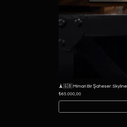
🗼🇬🇧 Mimari Bir Şaheser: Skylin
Fiyat
₺65.000,00