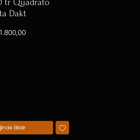
30 tr Quadrato
ta Dakt
ormal
İndirimli
1.800,00
yat
Fiyat
inde Bildir