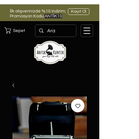
İlk alışverinizde %10 indirim,
Kayıt Ol
Promosyon Kodu
ANTİK10
Sepet