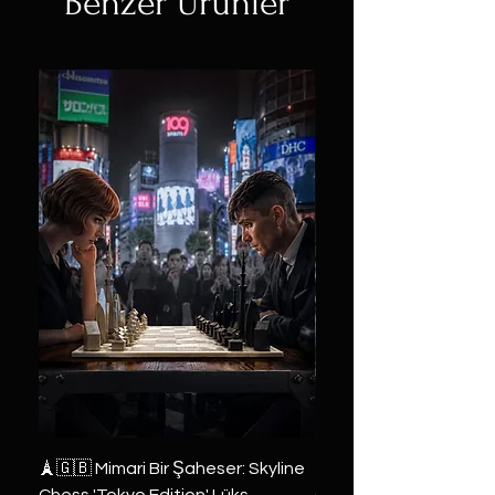
Benzer Ürünler
🗼🇬🇧 Mimari Bir Şaheser: Skyline
👑 2019 ABD Özel Tasa