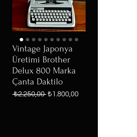
Vintage Japonya
Üretimi Brother
Delux 800 Marka
Çanta Daktilo
Normal
İndirimli
 ₺2.250,00 
₺1.800,00
Fiyat
Fiyat