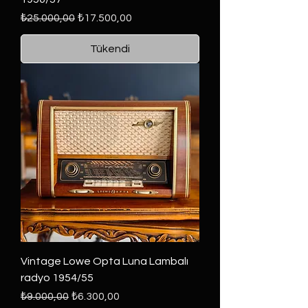
Normal Fiyat
İndirimli Fiyat
₺25.000,00
₺17.500,00
Tükendi
Vintage Lowe Opta Luna Lambalı
radyo 1954/55
Normal Fiyat
İndirimli Fiyat
₺9.000,00
₺6.300,00