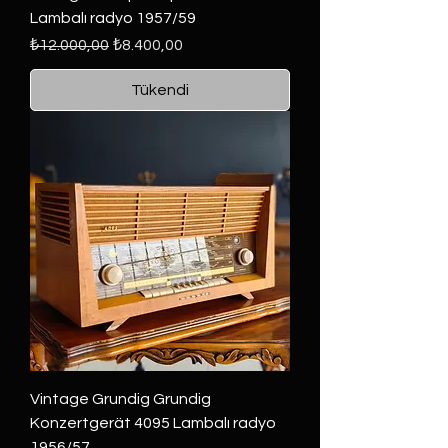
Lambalı radyo 1957/59
Normal Fiyat
İndirimli Fiyat
₺12.000,00
₺8.400,00
Tükendi
Vintage Grundig Grundig
Konzertgerät 4095 Lambalı radyo
1956/57