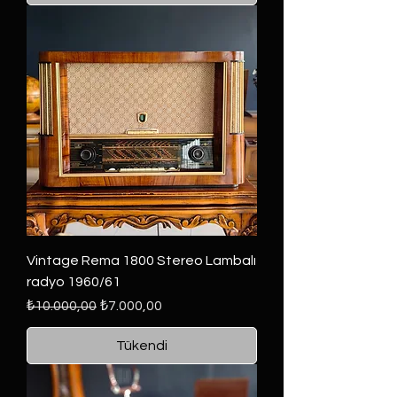
Vintage Rema 1800 Stereo Lambalı
radyo 1960/61
Normal Fiyat
İndirimli Fiyat
₺10.000,00
₺7.000,00
Tükendi