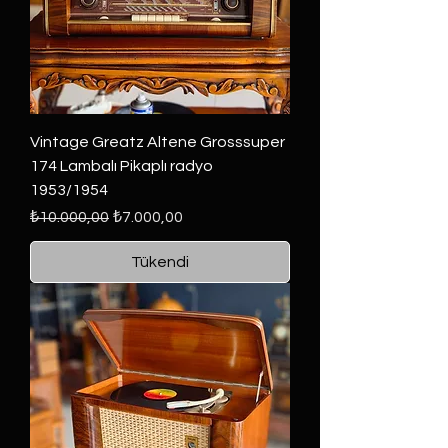
Vintage Greatz Altene Grosssuper
174 Lambalı Pikaplı radyo
1953/1954
Normal Fiyat
İndirimli Fiyat
₺10.000,00
₺7.000,00
Tükendi