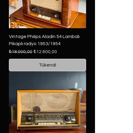
Vintage Phılıps Aladin 54 Lambalı
Pikaplı radyo 1953/1954
Normal Fiyat
İndirimli Fiyat
₺18.000,00
₺12.600,00
Tükendi