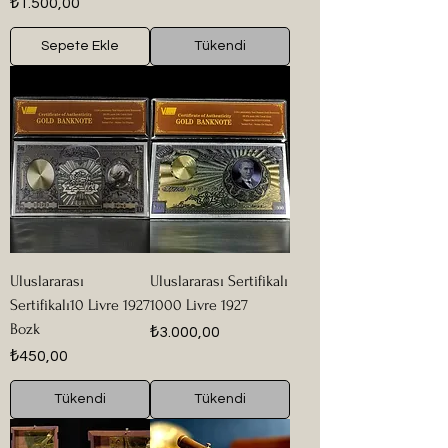
Fiyat
₺1.500,00
Sepete Ekle
Tükendi
Uluslararası
Uluslararası Sertifikalı
Sertifikalı10 Livre 1927
1000 Livre 1927
Bozk
Fiyat
₺3.000,00
Fiyat
₺450,00
Tükendi
Tükendi