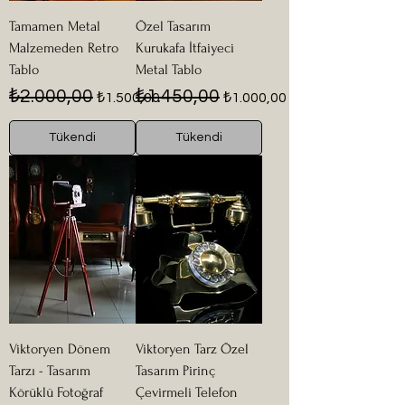
Tamamen Metal
Özel Tasarım
Malzemeden Retro
Kurukafa İtfaiyeci
Tablo
Metal Tablo
Normal Fiyat
İndirimli Fiyat
Normal Fiyat
İndirimli Fiyat
₺2.000,00
₺1.450,00
₺1.500,00
₺1.000,00
Tükendi
Tükendi
Viktoryen Dönem
Viktoryen Tarz Özel
Tarzı - Tasarım
Tasarım Pirinç
Körüklü Fotoğraf
Çevirmeli Telefon