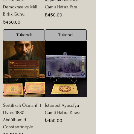
Demokrasi ve Milli
Camii Hatıra Para
Birlik Günü
Fiyat
₺450,00
Fiyat
₺450,00
Tükendi
Tükendi
Sertifikalı Osmanlı 1
İstanbul Ayasofya
Livres 1880
Camii Hatıra Parası
Abdülhamid
Fiyat
₺450,00
Constantinople