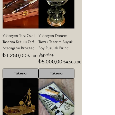
Viktoryen Tarz Özel
Viktoryen Dönem
Tasarım Kutulu Zarf
Tarzı / Tasarım Büyük
Açacağı ve Büyüteç
Boy Pusulalı Pirinç
Horoskop
Normal Fiyat
İndirimli Fiyat
₺1.250,00
₺1.000,00
Normal Fiyat
İndirimli Fiyat
₺5.000,00
₺4.500,00
Tükendi
Tükendi