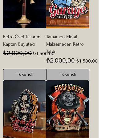
Retro Özel Tasarım
Tamamen Metal
Kaptan Büyüteci
Malzemeden Retro
Tablo
Normal Fiyat
İndirimli Fiyat
₺2.000,00
₺1.500,00
Normal Fiyat
İndirimli Fiyat
₺2.000,00
₺1.500,00
Tükendi
Tükendi