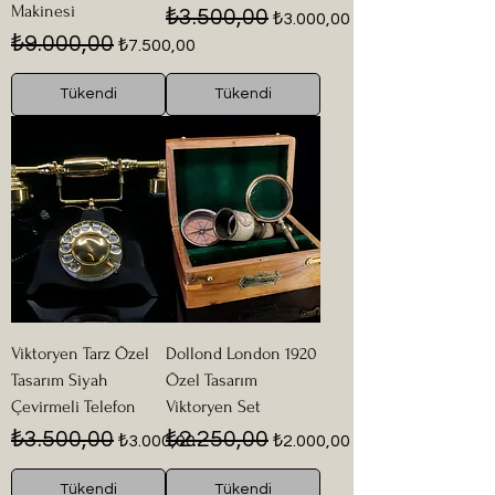
Makinesi
Normal Fiyat
İndirimli Fiyat
₺3.500,00
₺3.000,00
Normal Fiyat
İndirimli Fiyat
₺9.000,00
₺7.500,00
Tükendi
Tükendi
Viktoryen Tarz Özel
Dollond London 1920
Tasarım Siyah
Özel Tasarım
Çevirmeli Telefon
Viktoryen Set
Normal Fiyat
İndirimli Fiyat
Normal Fiyat
İndirimli Fiyat
₺3.500,00
₺2.250,00
₺3.000,00
₺2.000,00
Tükendi
Tükendi