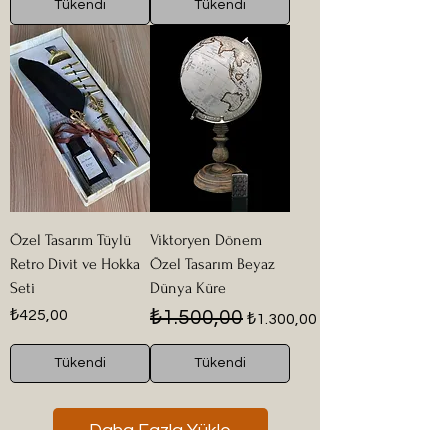
Tükendi
Tükendi
Özel Tasarım Tüylü
Viktoryen Dönem
Retro Divit ve Hokka
Özel Tasarım Beyaz
Seti
Dünya Küre
Fiyat
Normal Fiyat
İndirimli Fiyat
₺425,00
₺1.500,00
₺1.300,00
Tükendi
Tükendi
Daha Fazla Yükle