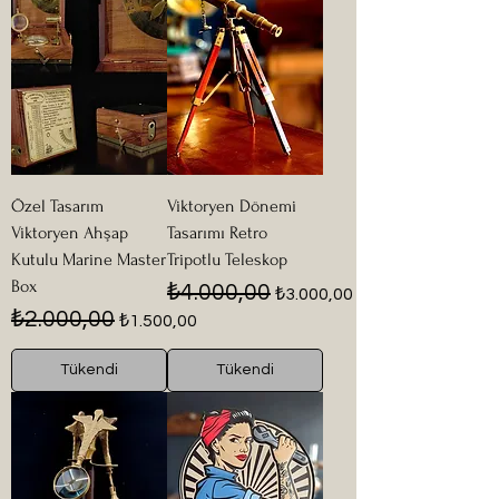
Özel Tasarım
Viktoryen Dönemi
Viktoryen Ahşap
Tasarımı Retro
Kutulu Marine Master
Tripotlu Teleskop
Box
Normal Fiyat
İndirimli Fiyat
₺4.000,00
₺3.000,00
Normal Fiyat
İndirimli Fiyat
₺2.000,00
₺1.500,00
Tükendi
Tükendi