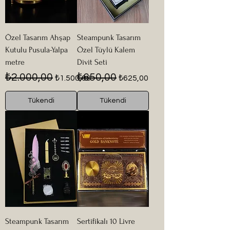
Özel Tasarım Ahşap
Steampunk Tasarım
Kutulu Pusula-Yalpa
Özel Tüylü Kalem
metre
Divit Seti
Normal Fiyat
İndirimli Fiyat
Normal Fiyat
İndirimli Fiyat
₺2.000,00
₺650,00
₺1.500,00
₺625,00
Tükendi
Tükendi
Steampunk Tasarım
Sertifikalı 10 Livre