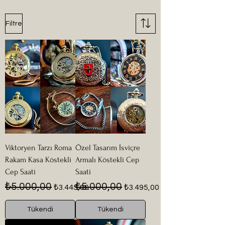
Filtre
Şu an burada
gösterilecek ürünümüz
yok.
Viktoryen Tarzı Roma
Özel Tasarım İsviçre
Rakam Kasa Köstekli
Armalı Köstekli Cep
Cep Saati
Saati
Normal Fiyat
İndirimli Fiyat
Normal Fiyat
İndirimli Fiyat
₺5.000,00
₺5.000,00
₺3.445,00
₺3.495,00
Tükendi
Tükendi