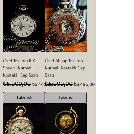
Özel Tasarım R.R.
Özel Ahşap Tasarım
Special Kurmalı
Kurmalı Köstekli Cep
Köstekli Cep Saati
Saati
Normal Fiyat
İndirimli Fiyat
Normal Fiyat
İndirimli Fiyat
₺5.000,00
₺5.000,00
₺3.445,00
₺3.495,00
Tükendi
Tükendi