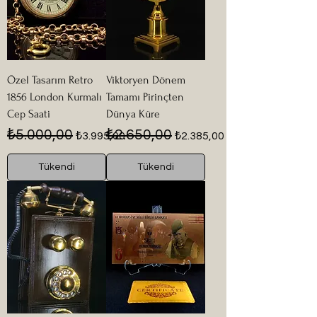
Özel Tasarım Retro
Viktoryen Dönem
1856 London Kurmalı
Tamamı Pirinçten
Cep Saati
Dünya Küre
Normal Fiyat
İndirimli Fiyat
Normal Fiyat
İndirimli Fiyat
₺5.000,00
₺2.650,00
₺3.995,00
₺2.385,00
Tükendi
Tükendi