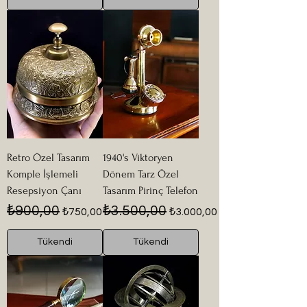
Retro Özel Tasarım
1940's Viktoryen
Komple İşlemeli
Dönem Tarz Özel
Resepsiyon Çanı
Tasarım Pirinç Telefon
Normal Fiyat
İndirimli Fiyat
Normal Fiyat
İndirimli Fiyat
₺900,00
₺3.500,00
₺750,00
₺3.000,00
Tükendi
Tükendi