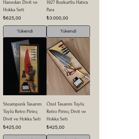
Hanedan Divit ve
1927 Bozkurtlu Hatıra
Hokka Seti
Para
Fiyat
Fiyat
₺625,00
₺3.000,00
Tükendi
Tükendi
Steampunk Tasarım
Özel Tasarım Tüylü
Tüylü Retro Pirinç
Retro Pirinç Divit ve
Divit ve Hokka Seti
Hokka Seti
Fiyat
Fiyat
₺425,00
₺425,00