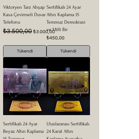
Viktoryen Tarz Ahşap
Sertifikalı 24 Ayar
Kasa Çevirmeli Duvar
Altın Kaplama 15
Telefonu
Temmuz Demokrasi
ve Milli Bir
Normal Fiyat
İndirimli Fiyat
₺3.500,00
₺3.000,00
Fiyat
₺450,00
Tükendi
Tükendi
Sertifikalı 24 Ayar
Uluslararası Sertifikalı
Beyaz Altın Kaplama
24 Karat Altın
15 Temmuz
Kaplama Ayasofya