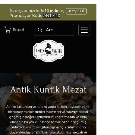
İlk alışverinizde %10 indirim,
Kayıt Ol
Promosyon Kodu
ANTİK10
Sepet
Antik Kuntik Mezat
Antika tutkunları ve koleksiyonerler için heyecan verici
bir deneyim olan antika mezatları ve müzayedeleri,
geçmişin değerli parçalarını keşfetmenin ve elde
etmenin bir yoludur. Mağazamız, özenle seçilmiş
antika objelerin sergilendiği ve açık artırmaların
düzenlendiği bir platform olarak, antika mezatı ve