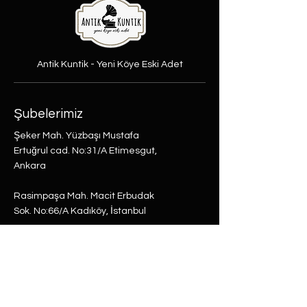
Antik Kuntik - Yeni Köye Eski Adet
Şubelerimiz
Şeker Mah. Yüzbaşı Mustafa
Ertuğrul cad. No:31/A Etimesgut,
Ankara
Rasimpaşa Mah. Macit Erbudak
Sok. No:66/A Kadıköy, İstanbul
Büyükdere Mah. Bostan Sok. No:8
Sarıyer, İstanbul
0 (537) 593 7332
0 (850) 808 0281