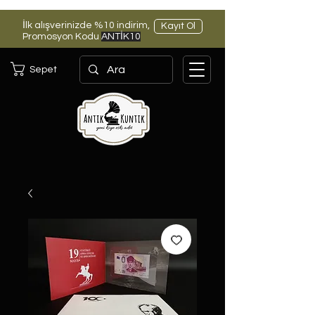
İlk alışverinizde %10 indirim,
Kayıt Ol
Promosyon Kodu
ANTİK10
Sepet