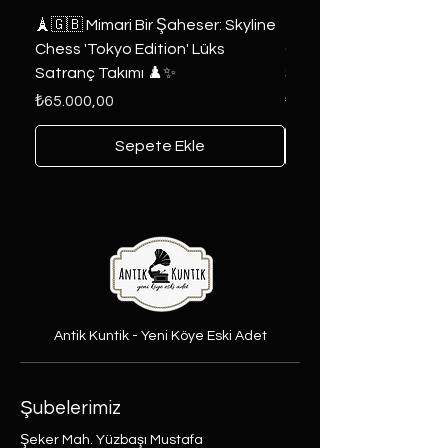
🗼🇬🇧 Mimari Bir Şaheser: Skyline
👑 2019 ABD Özel Tasa
Chess 'Tokyo Edition' Lüks
Game of Thrones Kole
Satranç Takımı ♟️✨
Seri 🔥⚔️
Fiyat
Fiyat
₺65.000,00
₺6.000,00
Sepete Ekle
Antik Kuntik - Yeni Köye Eski Adet
Şubelerimiz
Şeker Mah. Yüzbaşı Mustafa