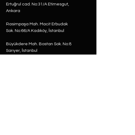
Ertuğrul cad. No:31/A Etimesgut,
Ankara
Rasimpaşa Mah. Macit Erbudak
Sok. No:66/A Kadıköy, İstanbul
Büyükdere Mah. Bostan Sok. No:8
Sarıyer, İstanbul
0 (537) 593 7332
0 (850) 808 0281
0 (312) 280 5228
selam@labu.com.tr
Antika Eşyalar
Antika Hediyeler
Tüm Ürünler
Dünya Küre
Antika & Vintage
Gramofon
Retro & Tasarım
Hatıra Para