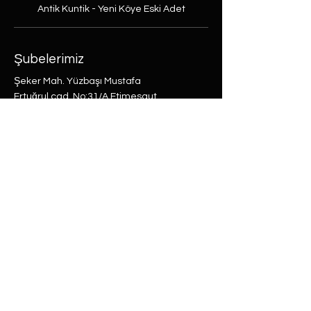
Antik Kuntik - Yeni Köye Eski Adet
Şubelerimiz
Şeker Mah. Yüzbaşı Mustafa
Ertuğrul cad. No:31/A Etimesgut,
Ankara
Rasimpaşa Mah. Macit Erbudak
Sok. No:66/A Kadıköy, İstanbul
Büyükdere Mah. Bostan Sok. No:8
Sarıyer, İstanbul
0 (537) 593 7332
0 (850) 808 0281
0 (312) 280 5228
selam@labu.com.tr