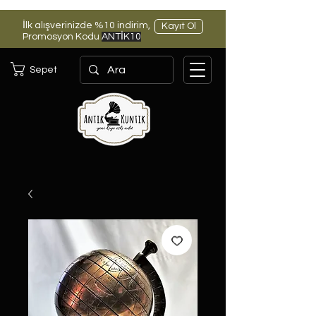
İlk alışverinizde %10 indirim,
Kayıt Ol
Promosyon Kodu
ANTİK10
Sepet