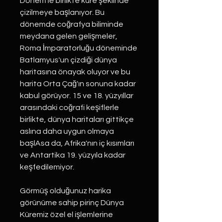
Dönem'le birlikte küre şeklinde
çizilmeye başlanıyor. Bu
dönemde coğrafya biliminde
meydana gelen gelişmeler,
Roma İmparatorluğu döneminde
Batlamyus'un çizdiği dünya
haritasına önayak oluyor ve bu
harita Orta Çağ'ın sonuna kadar
kabul görüyor. 15 ve 18. yüzyıllar
arasındaki coğrafi keşiflerle
birlikte, dünya haritaları gittikçe
aslına daha uygun olmaya
başlAsa da, Afrika'nın iç kısımları
ve Antartika 19. yüzyıla kadar
keşfedilemiyor.
Görmüş olduğunuz harika
görünüme sahip pirinç Dünya
Küremiz özel el işlemlerine