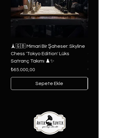
🗼🇬🇧 Mimari Bir Şaheser: Skyline
👑 2019 ABD Özel Tasa
Chess 'Tokyo Edition' Lüks
Game of Thrones Kole
Satranç Takımı ♟️✨
Seri 🔥⚔️
Fiyat
Fiyat
₺65.000,00
₺6.000,00
Sepete Ekle