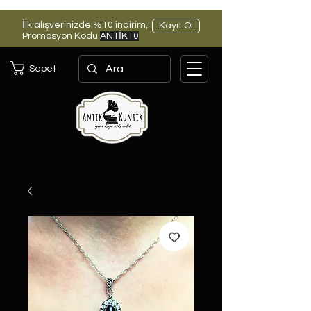
İlk alışverinizde %10 indirim,
Kayıt Ol
Promosyon Kodu
ANTİK10
Sepet