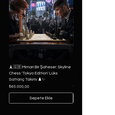
🗼🇬🇧 Mimari Bir Şaheser: Skyline
👑 2019 ABD Özel Tasa
Chess 'Tokyo Edition' Lüks
Game of Thrones Kole
Satranç Takımı ♟️✨
Seri 🔥⚔️
Fiyat
Fiyat
₺65.000,00
₺6.000,00
Sepete Ekle