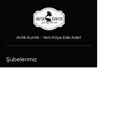
Antik Kuntik - Yeni Köye Eski Adet
Şubelerimiz
Şeker Mah. Yüzbaşı Mustafa
Ertuğrul cad. No:31/A Etimesgut,
Ankara
Rasimpaşa Mah. Macit Erbudak
Sok. No:66/A Kadıköy, İstanbul
Büyükdere Mah. Bostan Sok. No:8
Sarıyer, İstanbul