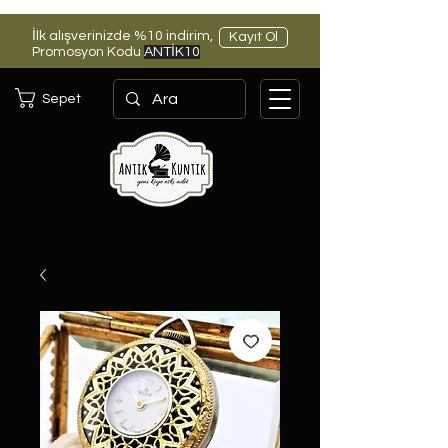
İlk alışverinizde %10 indirim,
Kayıt Ol
Promosyon Kodu
ANTİK10
Sepet