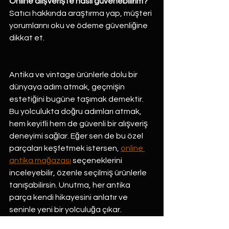
Online alışverişte nasıl güvenebilirim?
Satıcı hakkında araştırma yap, müşteri 
yorumlarını oku ve ödeme güvenliğine 
dikkat et.
Antika ve vintage ürünlerle dolu bir 
dünyaya adım atmak, geçmişin 
estetiğini bugüne taşımak demektir. 
Bu yolculukta doğru adımları atmak, 
hem keyifli hem de güvenli bir alışveriş 
deneyimi sağlar. Eğer sen de bu özel 
parçaları keşfetmek istersen, 
online 
antika mağazası
 seçeneklerini 
inceleyebilir, özenle seçilmiş ürünlerle 
tanışabilirsin. Unutma, her antika 
parça kendi hikayesini anlatır ve 
seninle yeni bir yolculuğa çıkar.