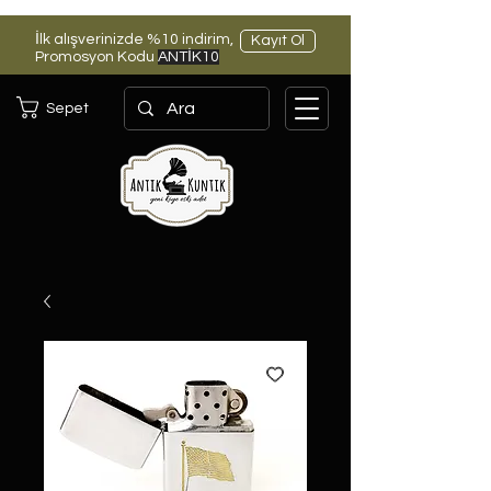
İlk alışverinizde %10 indirim,
Kayıt Ol
Promosyon Kodu
ANTİK10
Sepet