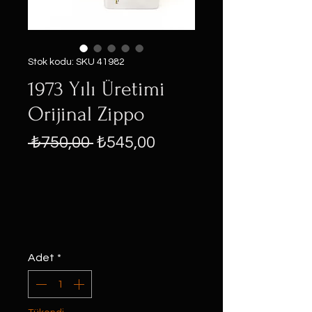
Stok kodu: SKU 41982
1973 Yılı Üretimi
Orijinal Zippo
Normal
İndirimli
 ₺750,00 
₺545,00
Fiyat
Fiyat
Adet
*