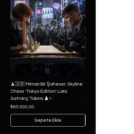
🗼🇬🇧 Mimari Bir Şaheser: Skyline
👑 2019 ABD Özel Tasa
Chess 'Tokyo Edition' Lüks
Game of Thrones Kole
Satranç Takımı ♟️✨
Seri 🔥⚔️
Fiyat
Fiyat
₺65.000,00
₺6.000,00
Sepete Ekle