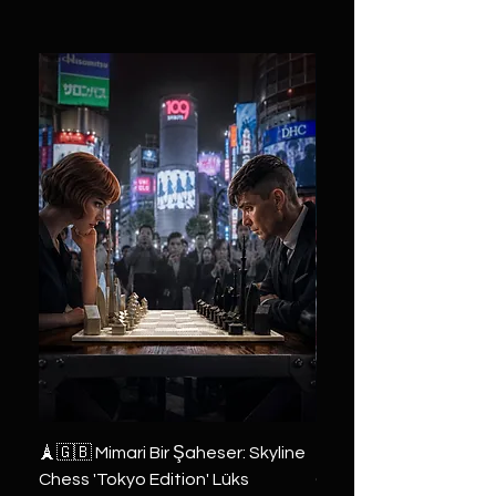
🗼🇬🇧 Mimari Bir Şaheser: Skyline
👑 2019 ABD Özel Tasa
Chess 'Tokyo Edition' Lüks
Game of Thrones Kole