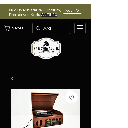
İlk alışverinizde %10 indirim,
Kayıt Ol
Promosyon Kodu
ANTİK10
Sepet