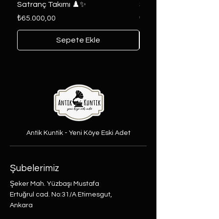
Satranç Takımı ♟️✨
Seri 🔥⚔️
Fiyat
Fiyat
₺65.000,00
₺6.000,00
Sepete Ekle
Antik Kuntik - Yeni Köye Eski Adet
Şubelerimiz
Şeker Mah. Yüzbaşı Mustafa
Ertuğrul cad. No:31/A Etimesgut,
Ankara