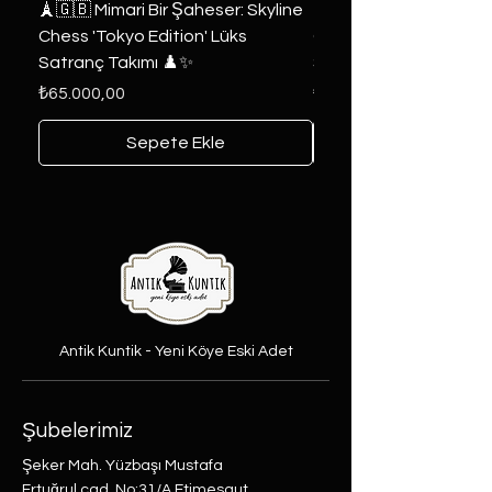
🗼🇬🇧 Mimari Bir Şaheser: Skyline
👑 2019 ABD Özel Tasa
Chess 'Tokyo Edition' Lüks
Game of Thrones Kole
Satranç Takımı ♟️✨
Seri 🔥⚔️
Fiyat
Fiyat
₺65.000,00
₺6.000,00
Sepete Ekle
Antik Kuntik - Yeni Köye Eski Adet
Şubelerimiz
Şeker Mah. Yüzbaşı Mustafa
Ertuğrul cad. No:31/A Etimesgut,