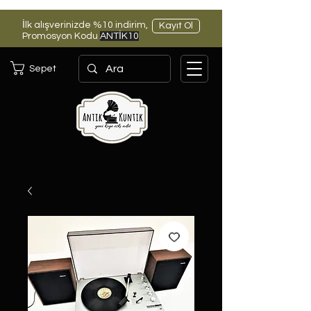
İlk alışverinizde %10 indirim,
Kayıt Ol
Promosyon Kodu
ANTİK10
Sepet