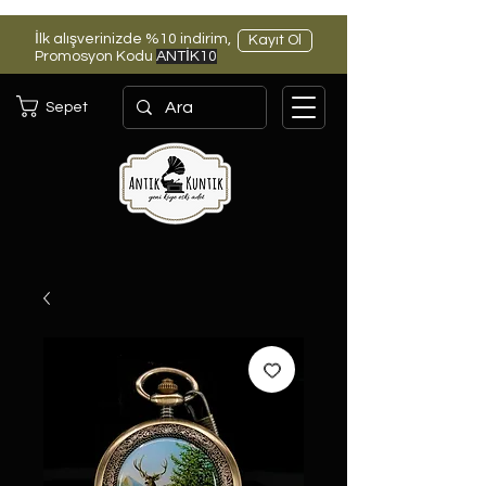
İlk alışverinizde %10 indirim,
Kayıt Ol
Promosyon Kodu
ANTİK10
Sepet