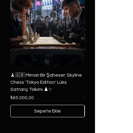
🗼🇬🇧 Mimari Bir Şaheser: Skyline
👑 2019 ABD Özel Tasa
Chess 'Tokyo Edition' Lüks
Game of Thrones Kole
Satranç Takımı ♟️✨
Seri 🔥⚔️
Fiyat
Fiyat
₺65.000,00
₺6.000,00
Sepete Ekle