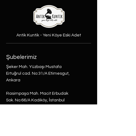
Antik Kuntik - Yeni Köye Eski Adet
Şubelerimiz
Şeker Mah. Yüzbaşı Mustafa
Ertuğrul cad. No:31/A Etimesgut,
Ankara
Rasimpaşa Mah. Macit Erbudak
Sok. No:66/A Kadıköy, İstanbul
Büyükdere Mah. Bostan Sok. No:8
Sarıyer, İstanbul
0 (537) 593 7332