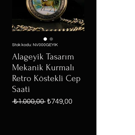
Stok kodu: NV000GEYIK
Alageyik Tasarım
Mekanik Kurmalı
Retro Köstekli Cep
Saati
Normal
İndirimli
 ₺1.000,00 
₺749,00
Fiyat
Fiyat