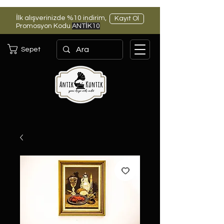
İlk alışverinizde %10 indirim,
Kayıt Ol
Promosyon Kodu
ANTİK10
Sepet