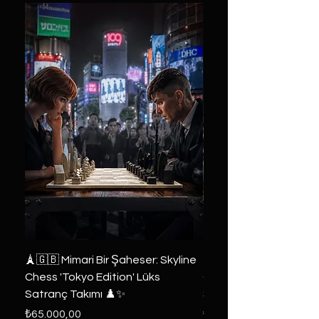
🗼🇬🇧 Mimari Bir Şaheser: Skyline
👑 2019 ABD Özel Tasa
Chess 'Tokyo Edition' Lüks
Game of Thrones Kole
Satranç Takımı ♟️✨
Seri 🔥⚔️
Fiyat
Fiyat
₺65.000,00
₺6.000,00