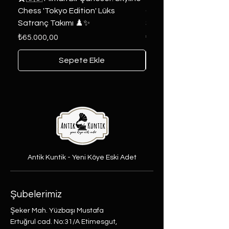
Chess 'Tokyo Edition' Lüks
Game of Thrones Kole
Satranç Takımı ♟️✨
Seri 🔥⚔️
Fiyat
Fiyat
₺65.000,00
₺6.000,00
Sepete Ekle
Antik Kuntik - Yeni Köye Eski Adet
Şubelerimiz
Şeker Mah. Yüzbaşı Mustafa
Ertuğrul cad. No:31/A Etimesgut,