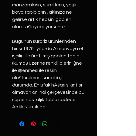
manzaraların, suretlerin, yağlı
boya tabloların , aklınıza ne
gelirse artık hepsini goblen
olarak işleyebiliyorsunuz.
Bugünün sürpriz ürünlerinden
birisi 1970li yıllarda Almanyaya el
işçiliği ile üretilmiş goblen tablo
(kumaş üzerine renkli iplerin iğne
ile işlenmesi ile resim
oluşturulması sanatı) çil
durumda. En ufak hAsarı sıkıntısı
olmayan orijinal çerçevesinde bu
süper nostaljik tablo sadece
Antik Kuntik'de.