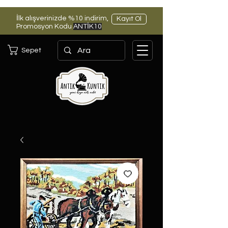
İlk alışverinizde %10 indirim,
Kayıt Ol
Promosyon Kodu
ANTİK10
Sepet