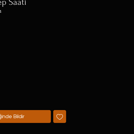
ep Saati
4
at
inde Bildir