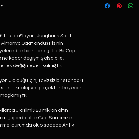
da
61'de başlayan, Junghans Saat
ak Almanya Saat endüstrisinin
yelerinden biri haline geldi. Bir Cep
ne kadar değişmiş olsa bile,
renek değişmeden kalmıştır.
nlü olduğu için, tavizsiz bir standart
 en son teknoloji ve gerçekten heyecan
amaçlamıştır.
larda üretilmiş 20 mikron altın
mm çapında olan Cep Saatimizin
mmel durumda olup sadece Antik