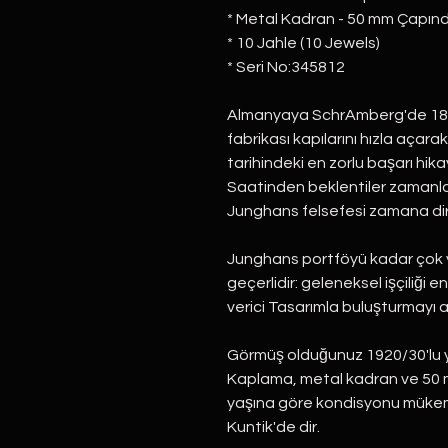
* Metal Kadran - 50 mm Çapın
* 10 Jahle (10 Jewels)
* Seri No:345812
Almanyaya SchrAmberg'de 18
fabrikası kapılarını hızla açar
tarihindeki en zorlu başarı hika
Saatinden beklentiler zamanla 
Junghans felsefesi zamana di
Junghans portföyü kadar çok yö
geçerlidir: geleneksel işçiliği
verici Tasarımla buluşturmayı 
Görmüş olduğunuz 1920/30'lu yıl
Kaplama, metal kadran ve 50 
yaşına göre kondisyonu müke
Kuntik'de dir.