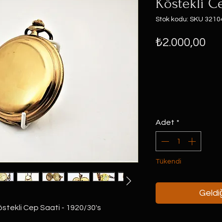
Köstekli C
Stok kodu: SKU 3210
Fiy
₺2.000,00
Adet
*
Tükendi
Geldiğ
stekli Cep Saati - 1920/30's