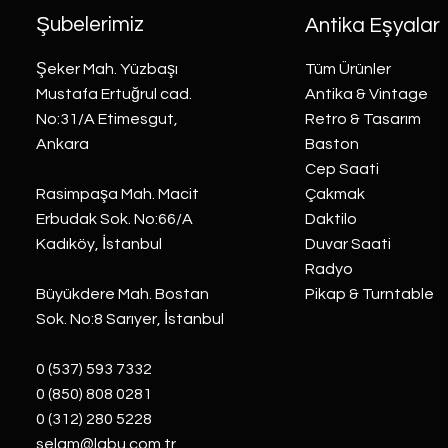
Şubelerimiz
Antika Eşyalar
Şeker Mah. Yüzbaşı
Tüm Ürünler
Mustafa Ertuğrul cad.
Antika & Vintage
No:31/A Etimesgut,
Retro & Tasarım
Ankara
Baston
Cep Saati
Rasimpaşa Mah. Macit
Çakmak
Erbudak Sok. No:66/A
Daktilo
Kadıköy, İstanbul
Duvar Saati
Radyo
Büyükdere Mah. Bostan
Pikap & Turntable
Sok. No:8 Sarıyer, İstanbul
0 (537) 593 7332
0 (850) 808 0281
0 (312) 280 5228
selam@labu.com.tr