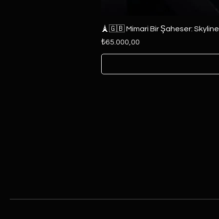
🗼🇬🇧 Mimari Bir Şaheser: Skylin
Fiyat
₺65.000,00