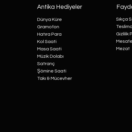
Antika Hediyeler
Fayda
Sıkça S
Dünya Küre
Teslima
Gramofon
Gizlilik 
Hatıra Para
Mesafel
Kol Saati
Mezat
Masa Saati
Müzik Dolabı
Satranç
Şömine Saati
Takı & Mücevher