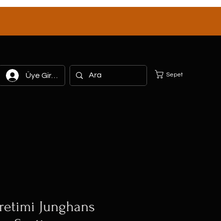
Sepet
Üye Girişi
retimi Junghans