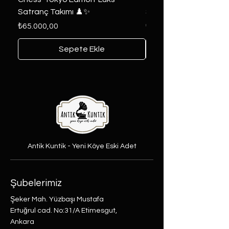
Satranç Takımı ♟️✨
Seri 🔥⚔️
Fiyat
Fiyat
₺65.000,00
₺6.000,00
Sepete Ekle
Antik Kuntik - Yeni Köye Eski Adet
Şubelerimiz
Şeker Mah. Yüzbaşı Mustafa
Ertuğrul cad. No:31/A Etimesgut,
Ankara