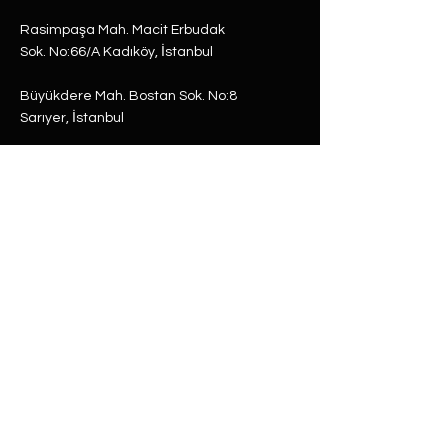
Rasimpaşa Mah. Macit Erbudak
Sok. No:66/A Kadıköy, İstanbul
Büyükdere Mah. Bostan Sok. No:8
Sarıyer, İstanbul
0 (537) 593 7332
0 (850) 808 0281
0 (312) 280 5228
selam@labu.com.tr
Antika Eşyalar
Antika Hediyeler
Tüm Ürünler
Dünya Küre
Antika & Vintage
Gramofon
Retro & Tasarım
Hatıra Para
Baston
Kol Saati
Cep Saati
Masa Saati