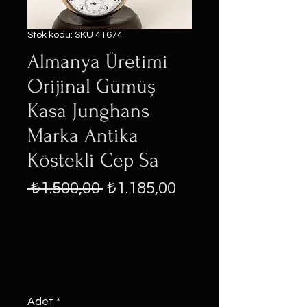
Stok kodu: SKU 41674
Almanya Üretimi
Orijinal Gümüş
Kasa Junghans
Marka Antika
Köstekli Cep Sa
Normal
İndirimli
 ₺1.500,00 
₺1.185,00
Fiyat
Fiyat
Adet
*