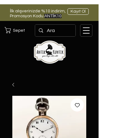
İlk alışverinizde %10 indirim,
Kayıt Ol
Promosyon Kodu
ANTİK10
Sepet