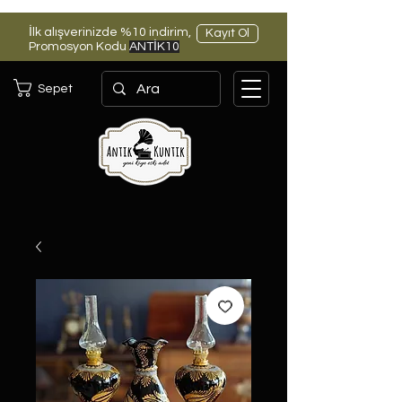
İlk alışverinizde %10 indirim,
Kayıt Ol
Promosyon Kodu
ANTİK10
Sepet