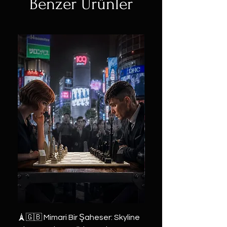
Benzer Ürünler
🗼🇬🇧 Mimari Bir Şaheser: Skyline
👑 2019 ABD Özel Tasa