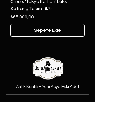
Chess 'Tokyo Edition' Lüks
Game of Thrones Kole
Satranç Takımı ♟️✨
Seri 🔥⚔️
Fiyat
Fiyat
₺65.000,00
₺6.000,00
Sepete Ekle
Antik Kuntik - Yeni Köye Eski Adet
Şubelerimiz
Şeker Mah. Yüzbaşı Mustafa
Ertuğrul cad. No:31/A Etimesgut,
Ankara