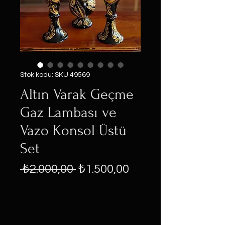
Stok kodu: SKU 49569
Altın Varak Geçme
Gaz Lambası ve
Vazo Konsol Üstü
Set
Normal
İndirimli
 ₺2.000,00 
₺1.500,00
Fiyat
Fiyat