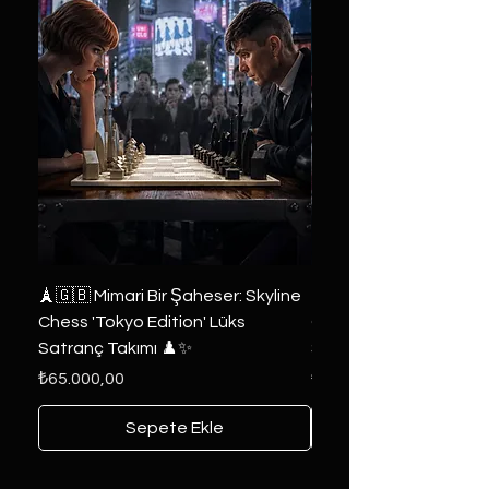
🗼🇬🇧 Mimari Bir Şaheser: Skyline
👑 2019 ABD Özel Tasa
Chess 'Tokyo Edition' Lüks
Game of Thrones Kole
Satranç Takımı ♟️✨
Seri 🔥⚔️
Fiyat
Fiyat
₺65.000,00
₺6.000,00
Sepete Ekle