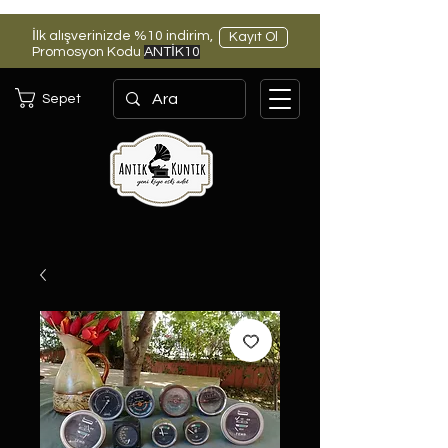
İlk alışverinizde %10 indirim,
Kayıt Ol
Promosyon Kodu
ANTİK10
Sepet