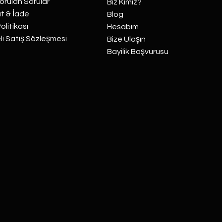
orulan Sorular
Biz Kimiz?
t & İade
Blog
Politikası
Hesabım
i Satış Sözleşmesi
Bize Ulaşın
Bayilik Başvurusu