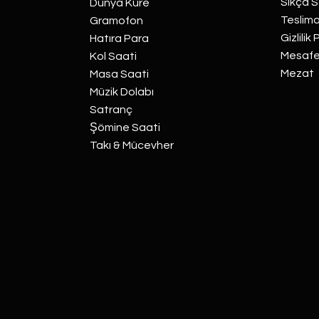
Sıkça S
Dünya Küre
Teslima
Gramofon
Gizlilik 
Hatıra Para
Mesafel
Kol Saati
Mezat
Masa Saati
Müzik Dolabı
Satranç
Şömine Saati
Takı & Mücevher