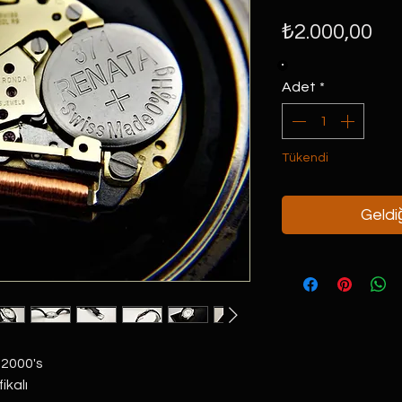
Fiy
₺2.000,00
Adet
*
Tükendi
Geldiğ
 2000's
fikalı