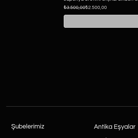
Normal Fiyat
İndirimli Fiyat
₺3.500,00
₺2.500,00
Şubelerimiz
Antika Eşyalar