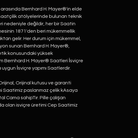
 arasında Bernhard H. Mayer®'in elde
 Saatçilik atölyelerinde bulunan teknik
ri nedeniyle değildir, her bir Saatin
tmesinin 1871'den beri mükemmellik
lıktan gelir. Her durum için mükemmel,
siyon sunan Bernhard H. Mayer®,
stetik konusundaki yüksek
üm Bernhard H. Mayer® Saatleri İsviçre
uygun İsviçre yapımı Saatlerdir.
inal, Orijinal kutusu ve garanti
etimi Saatimiz paslanmaz çelik kAsaya
tal Cama sahipTır. Pille çalışan
olan isviçre üretimi Cep Saatimiz