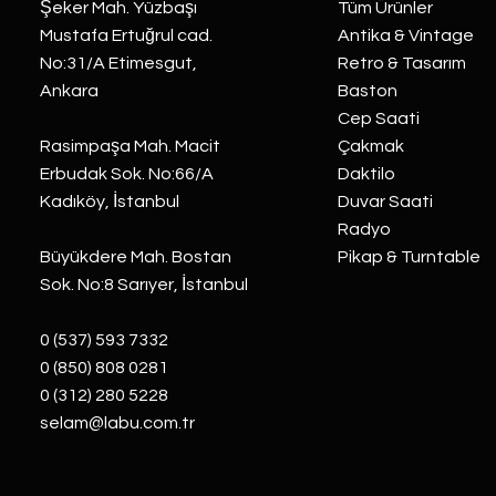
Şeker Mah. Yüzbaşı
Tüm Ürünler
Mustafa Ertuğrul cad.
Antika & Vintage
No:31/A Etimesgut,
Retro & Tasarım
Ankara
Baston
Cep Saati
Rasimpaşa Mah. Macit
Çakmak
Erbudak Sok. No:66/A
Daktilo
Kadıköy, İstanbul
Duvar Saati
Radyo
Büyükdere Mah. Bostan
Pikap & Turntable
Sok. No:8 Sarıyer, İstanbul
0 (537) 593 7332
0 (850) 808 0281
0 (312) 280 5228
selam@labu.com.tr