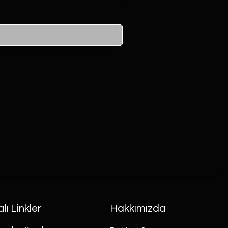
Fiyat
₺750,00
lı Linkler
Hakkımızda