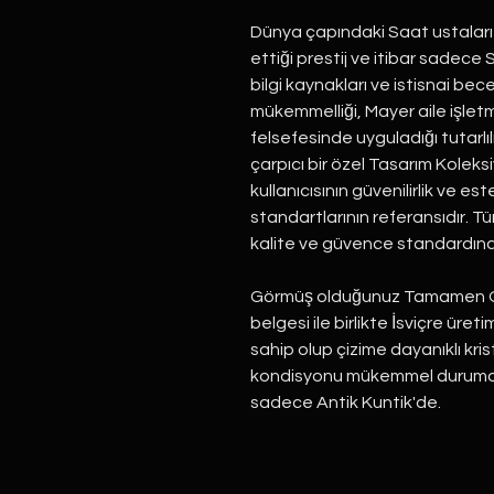
Dünya çapındaki Saat ustaları
ettiği prestij ve itibar sadece
bilgi kaynakları ve istisnai bece
mükemmelliği, Mayer aile işle
felsefesinde uyguladığı tutarlı
çarpıcı bir özel Tasarım Kolek
kullanıcısının güvenilirlik ve e
standartlarının referansıdır. T
kalite ve güvence standardına 
Görmüş olduğunuz Tamamen Orij
belgesi ile birlikte İsviçre ür
sahip olup çizime dayanıklı kris
kondisyonu mükemmel durumda 
sadece Antik Kuntik'de.