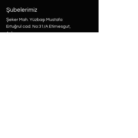
Şubelerimiz
Şeker Mah. Yüzbaşı Mustafa
Ertuğrul cad. No:31/A Etimesgut,
Ankara
Rasimpaşa Mah. Macit Erbudak
Sok. No:66/A Kadıköy, İstanbul
Büyükdere Mah. Bostan Sok. No:8
Sarıyer, İstanbul
0 (537) 593 7332
0 (850) 808 0281
0 (312) 280 5228
selam@labu.com.tr
Antika Eşyalar
Antika Hediyeler