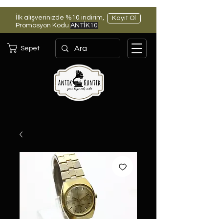
İlk alışverinizde %10 indirim,
Kayıt Ol
Promosyon Kodu
ANTİK10
Sepet