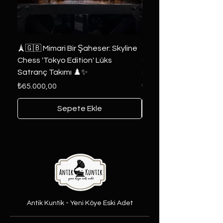
🗼🇬🇧 Mimari Bir Şaheser: Skyline
👑 2019 ABD Özel Tasa
Chess 'Tokyo Edition' Lüks
Game of Thrones Kole
Satranç Takımı ♟️✨
Seri 🔥⚔️
Fiyat
Fiyat
₺65.000,00
₺6.000,00
Sepete Ekle
Antik Kuntik - Yeni Köye Eski Adet