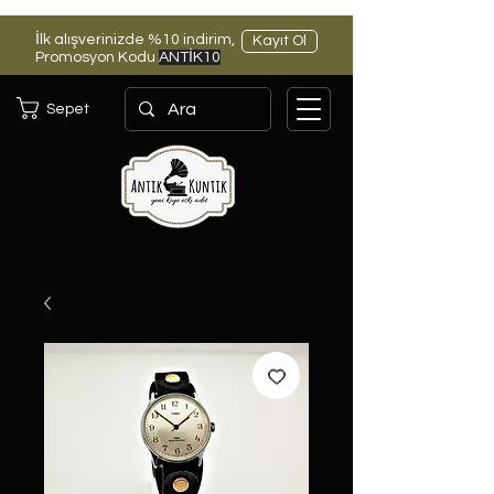
İlk alışverinizde %10 indirim,
Kayıt Ol
Promosyon Kodu
ANTİK10
Sepet