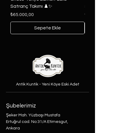
Satranç Takımı ♟️✨
Seri 🔥⚔️
Fiyat
Fiyat
₺65.000,00
₺6.000,00
Sepete Ekle
Antik Kuntik - Yeni Köye Eski Adet
Şubelerimiz
Şeker Mah. Yüzbaşı Mustafa
Ertuğrul cad. No:31/A Etimesgut,
Ankara