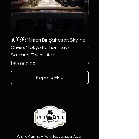
🗼🇬🇧 Mimari Bir Şaheser: Skyline
👑 2019 ABD Özel Tasa
Chess 'Tokyo Edition' Lüks
Game of Thrones Kole
Satranç Takımı ♟️✨
Seri 🔥⚔️
Fiyat
Fiyat
₺65.000,00
₺6.000,00
Sepete Ekle
Antik Kuntik - Yeni Köye Eski Adet