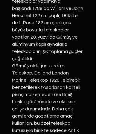
teleskoplar yapılmaya
başlandı.1789’da William ve John
Herschel 122 cm çaplı, 1845’te
de L. Rose 183 cm çaplı çok
büyük boyutlu teleskoplar
yaptılar. 20. yüzyılda Gümüş ve
alüminyum kaplı aynalarla
teleskopların ışık toplama güçleri
çoğaltıldı.
Görmüş olduğunuz retro
Teleskop, Dolland London
Marine Teleskop 1920 İle birebir
benzetilerek tAsarlanan kaliteli
pirinç malzemeden üretilmiş
harika görünümde ve eksiksiz
çalışır durumdadır. Daha çok
gemilerde gözetleme amaçlı
kullanılan, bu özel teleskop
kutusuyla birlikte sadece Antik