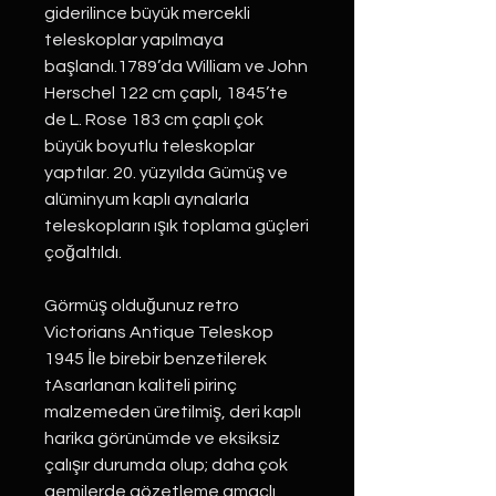
giderilince büyük mercekli
teleskoplar yapılmaya
başlandı.1789’da William ve John
Herschel 122 cm çaplı, 1845’te
de L. Rose 183 cm çaplı çok
büyük boyutlu teleskoplar
yaptılar. 20. yüzyılda Gümüş ve
alüminyum kaplı aynalarla
teleskopların ışık toplama güçleri
çoğaltıldı.
Görmüş olduğunuz retro
Victorians Antique Teleskop
1945 İle birebir benzetilerek
tAsarlanan kaliteli pirinç
malzemeden üretilmiş, deri kaplı
harika görünümde ve eksiksiz
çalışır durumda olup; daha çok
gemilerde gözetleme amaçlı