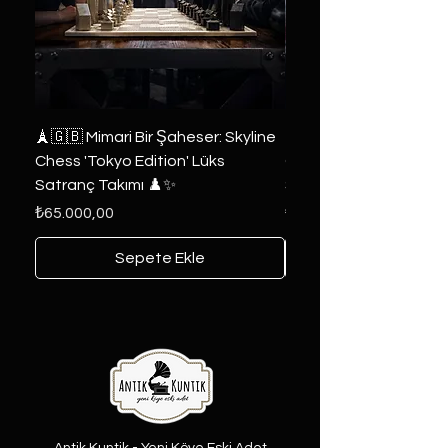
🗼🇬🇧 Mimari Bir Şaheser: Skyline
👑 2019 ABD Özel Tasa
Chess 'Tokyo Edition' Lüks
Game of Thrones Kole
Satranç Takımı ♟️✨
Seri 🔥⚔️
Fiyat
Fiyat
₺65.000,00
₺6.000,00
Sepete Ekle