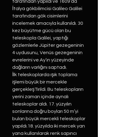
tarafından yapıldı ve 1609’da
İtalya gökbilimcisi Galileo Galilei
tarafından gök cisimlerini
incelemek amacıyla kullanıldı. 30
kez büyütme gücü olan bu
teleskopla Galilei, yaptığı
gözlemlerle Jüpiter gezegeninin
4 uydusunu, Venüs gezegeninin
evrelerini ve Ay’ın yüzeyinde
dağların varlığını saptadı.
İlk teleskoplarda ışık toplama
işlemi büyük bir mercekle
gerçekleşTırildi. Bu teleskopların
yerini zaman içinde aynalı
teleskoplar aldı. 17. yüzyılın
sonlarına doğru boyları 50 m’yi
bulan büyük mercekli teleskoplar
yapıldı.18. yüzyılda iki mercek yan
yana kullanılarak renk sapıncı