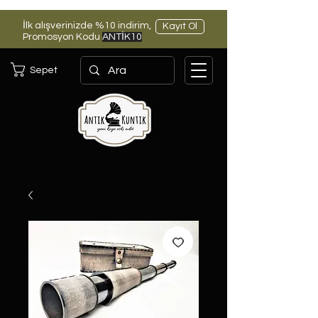
İlk alışverinizde %10 indirim,
Kayıt Ol
Promosyon Kodu
ANTİK10
Sepet