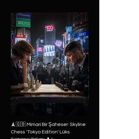
🗼🇬🇧 Mimari Bir Şaheser: Skyline
👑 2019 ABD Özel Tasa
Chess 'Tokyo Edition' Lüks
Game of Thrones Kole