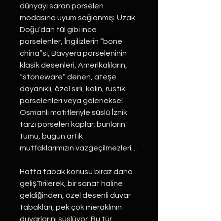
dünyayı saran porselen
modasına uyum sağlanmış. Uzak
Doğu’dan tül gibi ince
porselenler, İngilizlerin “bone
china”sı, Bavyera porseleninin
klasik desenleri, Amerikalıların,
“stoneware” denen, ateşe
dayanıklı, özel sırlı, kalın, rustik
porselenleri veya geleneksel
Osmanlı motifleriyle süslü İznik
tarzı porselen kaplar; bunların
tümü, bugün artık
mutfaklarımızın vazgeçilmezleri…
Hatta tabak konusu biraz daha
gelişTırilerek, bir sanat haline
geldiğinden, özel desenli duvar
tabakları, pek çok meraklının
duvarlarını süslüyor. Bu tür