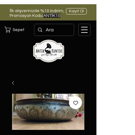
İlk alışverinizde %10 indirim,
Kayıt Ol
Promosyon Kodu
ANTİK10
Sepet