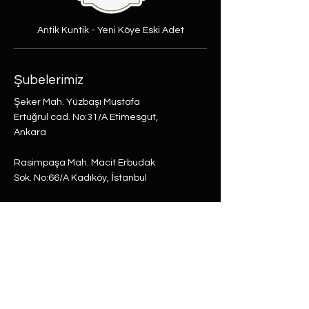
Antik Kuntik - Yeni Köye Eski Adet
Şubelerimiz
Şeker Mah. Yüzbaşı Mustafa
Ertuğrul cad. No:31/A Etimesgut,
Ankara
Rasimpaşa Mah. Macit Erbudak
Sok. No:66/A Kadıköy, İstanbul
Büyükdere Mah. Bostan Sok. No:8
Sarıyer, İstanbul
0 (537) 593 7332
0 (850) 808 0281
0 (312) 280 5228
selam@labu.com.tr