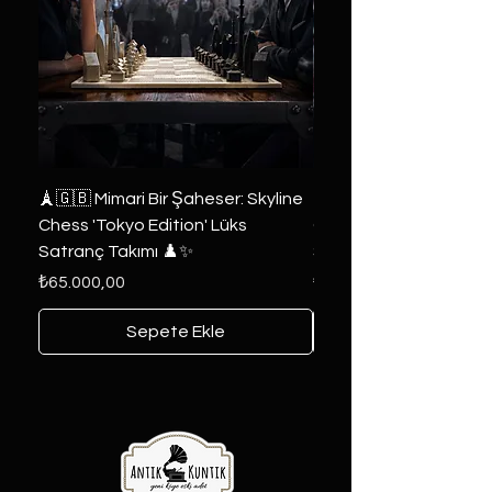
🗼🇬🇧 Mimari Bir Şaheser: Skyline
👑 2019 ABD Özel Tasa
Chess 'Tokyo Edition' Lüks
Game of Thrones Kole
Satranç Takımı ♟️✨
Seri 🔥⚔️
Fiyat
Fiyat
₺65.000,00
₺6.000,00
Sepete Ekle