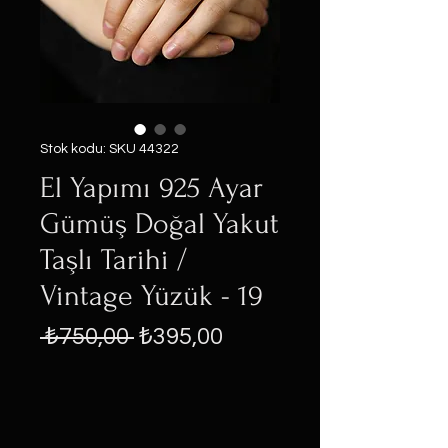
Stok kodu: SKU 44322
El Yapımı 925 Ayar
Gümüş Doğal Yakut
Taşlı Tarihi /
Vintage Yüzük - 19
Normal
İndirimli
 ₺750,00 
₺395,00
Fiyat
Fiyat