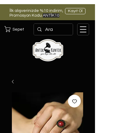
İlk alışverinizde %10 indirim,
Kayıt Ol
Promosyon Kodu
ANTİK10
Sepet