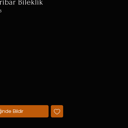
ibar Bileklik
6
t
inde Bildir