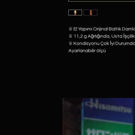
♕ El Yapımı Orijinal Baltık Damla
♕ 11,2 g Ağrlığında, Usta İşçilikl
♕ Kondisyonu Çok İyi Durumda
Ayarlanabilir ölçü