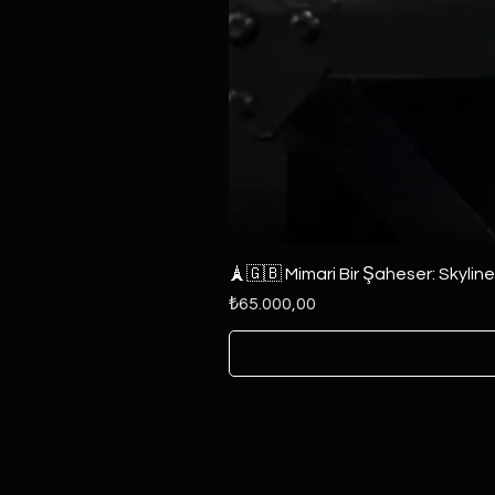
🗼🇬🇧 Mimari Bir Şaheser: Skylin
Fiyat
₺65.000,00