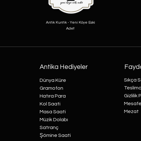
Antik Kuntik - Yeni Köye Eski
Adet
Antika Hediyeler
Fayda
Sıkça S
Dünya Küre
Teslima
Gramofon
Gizlilik 
Hatıra Para
Mesafel
Kol Saati
Mezat
Masa Saati
Müzik Dolabı
Satranç
Şömine Saati