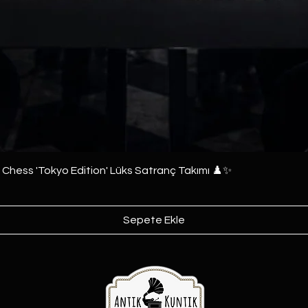
e Chess 'Tokyo Edition' Lüks Satranç Takımı ♟️✨
Sepete Ekle