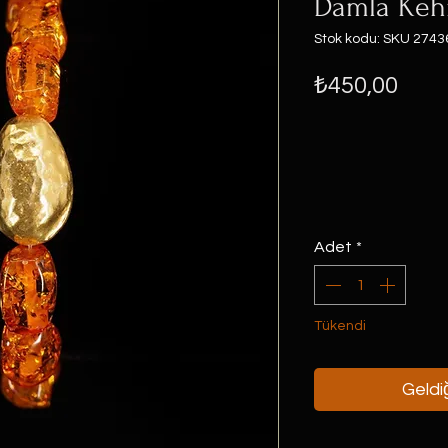
Damla Kehr
Stok kodu: SKU 2743
Fiya
₺450,00
Adet
*
Tükendi
Geldiğ