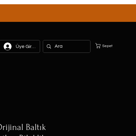
Sepet
Üye Girişi
rijinal Baltık