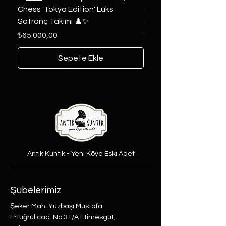
Chess 'Tokyo Edition' Lüks
Game of Thrones Kole
Satranç Takımı ♟️✨
Seri 🔥⚔️
Fiyat
Fiyat
₺65.000,00
₺6.000,00
Sepete Ekle
Antik Kuntik - Yeni Köye Eski Adet
Şubelerimiz
Şeker Mah. Yüzbaşı Mustafa
Ertuğrul cad. No:31/A Etimesgut,