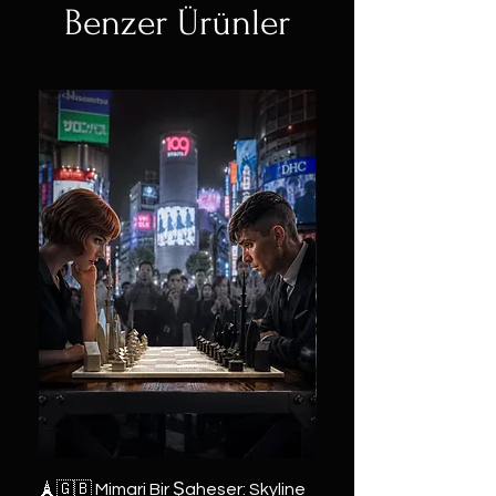
Benzer Ürünler
🗼🇬🇧 Mimari Bir Şaheser: Skyline
👑 2019 ABD Özel Tasa