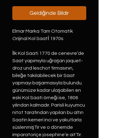
Geldiğinde Bildir
Elmar Marka Tam Otomatik
Orijinal Kol Saatİ 1970s
İlk Kol Saati 1770 de cenevre’de
Saat yapımıyla uğraşan jaquet-
droz und leschot firmasının,
bileğe takılabilecek bir Saat
yapmayı başarmasıyla bulundu.
günümüze kadar ulaşabilen en
eski Kol Saati örneği ise, 1806
yılından kalmadır. Parisli kuyumcu
nitot tarafından yapılan bu altın
Saatin kemeri inci ve yakutlarla
süslenmişTır ve o dönemde
imparatoriçe josephine’e aitTır.