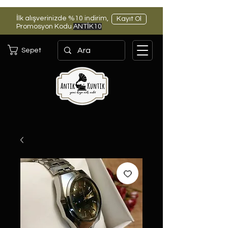
İlk alışverinizde %10 indirim,
Kayıt Ol
Promosyon Kodu
ANTİK10
Sepet