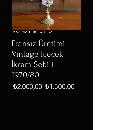
Stok kodu: SKU 49162
Fransız Üretimi
Vintage İçecek
İkram Sebili
1970/80
Normal
İndirimli
 ₺2.000,00 
₺1.500,00
Fiyat
Fiyat