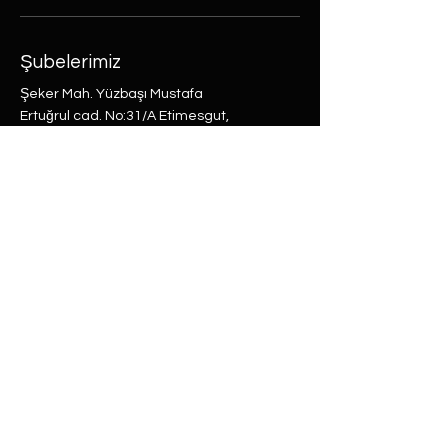
Şubelerimiz
Şeker Mah. Yüzbaşı Mustafa
Ertuğrul cad. No:31/A Etimesgut,
Ankara
Rasimpaşa Mah. Macit Erbudak
Sok. No:66/A Kadıköy, İstanbul
Büyükdere Mah. Bostan Sok. No:8
Sarıyer, İstanbul
0 (537) 593 7332
0 (850) 808 0281
0 (312) 280 5228
selam@labu.com.tr
Antika Eşyalar
Antika Hediyeler