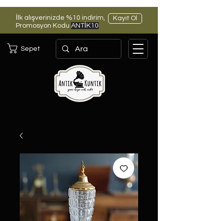
İlk alışverinizde %10 indirim,
Kayıt Ol
Promosyon Kodu
ANTİK10
Sepet