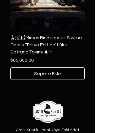
🗼🇬🇧 Mimari Bir Şaheser: Skyline
👑 2019 ABD Özel Tasa
Chess 'Tokyo Edition' Lüks
Game of Thrones Kole
Satranç Takımı ♟️✨
Seri 🔥⚔️
Fiyat
Fiyat
₺65.000,00
₺6.000,00
Sepete Ekle
Antik Kuntik - Yeni Köye Eski Adet