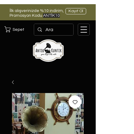
İlk alışverinizde %10 indirim,
Kayıt Ol
Promosyon Kodu
ANTİK10
Sepet