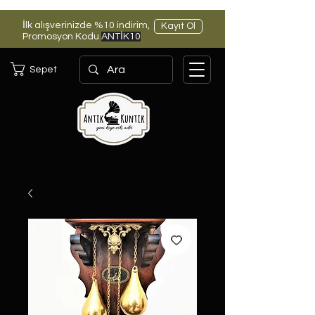
İlk alışverinizde %10 indirim,
Kayıt Ol
Promosyon Kodu
ANTİK10
Sepet