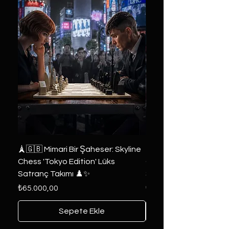
🗼🇬🇧 Mimari Bir Şaheser: Skyline
👑 2019 ABD Özel Tasa
Chess 'Tokyo Edition' Lüks
Game of Thrones Kole
Satranç Takımı ♟️✨
Seri 🔥⚔️
Fiyat
Fiyat
₺65.000,00
₺6.000,00
Sepete Ekle