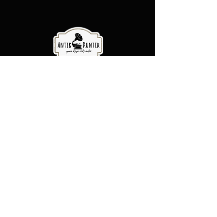
Antik Kuntik - Yeni Köye Eski Adet
Şubelerimiz
Şeker Mah. Yüzbaşı Mustafa
Ertuğrul cad. No:31/A Etimesgut,
Ankara
Rasimpaşa Mah. Macit Erbudak
Sok. No:66/A Kadıköy, İstanbul
Büyükdere Mah. Bostan Sok. No:8
Sarıyer, İstanbul