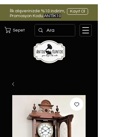
İlk alışverinizde %10 indirim,
Kayıt Ol
Promosyon Kodu
ANTİK10
Sepet