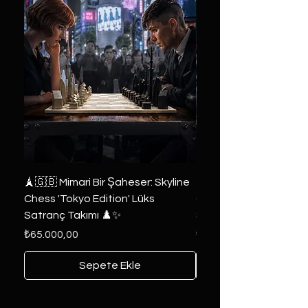
🗼🇬🇧 Mimari Bir Şaheser: Skyline
👑 2019 ABD Özel Tasa
Chess 'Tokyo Edition' Lüks
Game of Thrones Kole
Satranç Takımı ♟️✨
Seri 🔥⚔️
Fiyat
Fiyat
₺65.000,00
₺6.000,00
Sepete Ekle