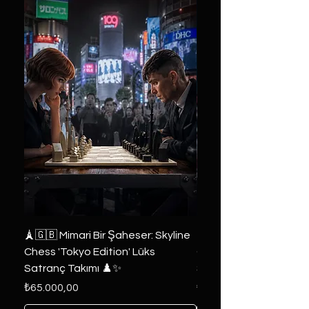
🗼🇬🇧 Mimari Bir Şaheser: Skyline
👑 2019 ABD Özel Tasa
Chess 'Tokyo Edition' Lüks
Game of Thrones Kole
Satranç Takımı ♟️✨
Seri 🔥⚔️
Fiyat
Fiyat
₺65.000,00
₺6.000,00