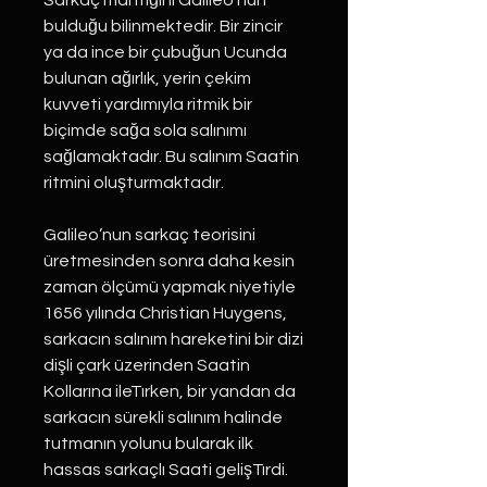
Sarkaç mantığını Galileo’nun
bulduğu bilinmektedir. Bir zincir
ya da ince bir çubuğun Ucunda
bulunan ağırlık, yerin çekim
kuvveti yardımıyla ritmik bir
biçimde sağa sola salınımı
sağlamaktadır. Bu salınım Saatin
ritmini oluşturmaktadır.
Galileo’nun sarkaç teorisini
üretmesinden sonra daha kesin
zaman ölçümü yapmak niyetiyle
1656 yılında Christian Huygens,
sarkacın salınım hareketini bir dizi
dişli çark üzerinden Saatin
Kollarına ileTırken, bir yandan da
sarkacın sürekli salınım halinde
tutmanın yolunu bularak ilk
hassas sarkaçlı Saati gelişTırdi.