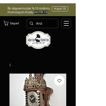
İlk alışverinizde %10 indirim,
Kayıt Ol
Promosyon Kodu
ANTİK10
Sepet