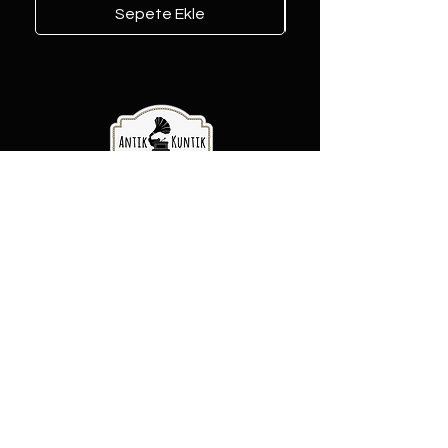
Sepete Ekle
Antik Kuntik - Yeni Köye Eski Adet
Şubelerimiz
Şeker Mah. Yüzbaşı Mustafa
Ertuğrul cad. No:31/A Etimesgut,
Ankara
Rasimpaşa Mah. Macit Erbudak
Sok. No:66/A Kadıköy, İstanbul