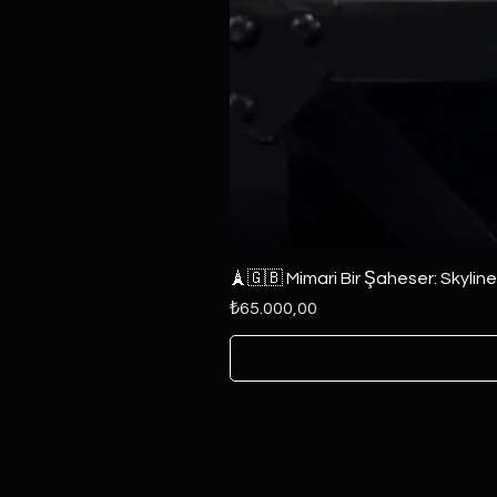
🗼🇬🇧 Mimari Bir Şaheser: Skylin
Fiyat
₺65.000,00