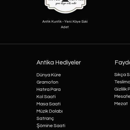
Antik Kuntik - Yeni Köye Eski
Adet
Antika Hediyeler
Fayda
Sıkça S
Dünya Küre
Teslima
Gramofon
Gizlilik 
Hatıra Para
Mesafel
Kol Saati
Mezat
Masa Saati
Müzik Dolabı
Satranç
Şömine Saati