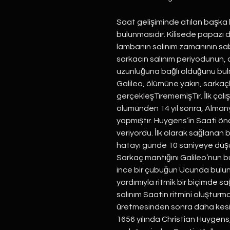
Saat gelişiminde atılan başka 
bulunmasıdır. Kilisede papazı 
lambanın salınım zamanının sa
sarkacın salınım periyodunun, ağ
uzunluğuna bağlı olduğunu bul
Galileo, ölümüne yakın, sarkaç
gerçekleşTırememişTır. İlk çalı
ölümünden 14 yıl sonra, Alma
yapmıştır. Huygens’in Saati ön
veriyordu. İlk olarak sağlanan 
hatayı günde 10 saniyeye düşür
Sarkaç mantığını Galileo’nun bu
ince bir çubuğun Ucunda buluna
yardımıyla ritmik bir biçimde s
salınım Saatin ritmini oluşturma
üretmesinden sonra daha kes
1656 yılında Christian Huygens, 