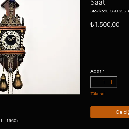
Saat
Stok kodu: SKU 3561
Fiy
₺1.500,00
Adet
*
Tükendi
Geldiğ
t - 1960's