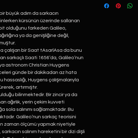
bir büyük adım da sarkacın
dinlerken kürsünün üzerinde sallanan
bit olduğunu farkeden Galileo,
ırlığına ya da genişliğine değil,
muştur.
la çalışan bir Saat tAsarlAsa da bunu
şan sarkaçlı Saati 1656’da, Galileo’nun
nya astronom Christian Huygens
celeri günde bir dakikadan az hata
bu hassaslığı, Huygens çalışmalarıyla
erek, artırmıştır.
lduğu bilinmektedir. Bir zincir ya da
n ağırlık, yerin çekim kuvveti
ağa sola salınımı sağlamaktadır. Bu
ktadır. Galileo’nun sarkaç teorisini
in zaman ölçümü yapmak niyetiyle
sarkacın salınım hareketini bir dizi dişli