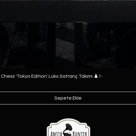
e Chess 'Tokyo Edition' Lüks Satranç Takımı ♟️✨
Sepete Ekle