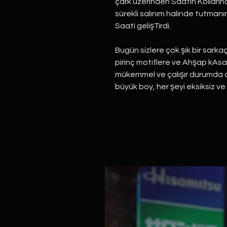
çark üzerinden Saatin Kollarına
sürekli salınım halinde tutmanı
Saati gelişTırdi.
Bugün sizlere çok şık bir sarka
pirinç motiflere ve Ahşap kAs
mükemmel ve çalışır durumda o
büyük boy, her şeyi eksiksiz ve 