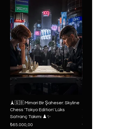
🗼🇬🇧 Mimari Bir Şaheser: Skyline
👑 2019 ABD Özel Tasa
Chess 'Tokyo Edition' Lüks
Game of Thrones Kole
Satranç Takımı ♟️✨
Seri 🔥⚔️
Fiyat
Fiyat
₺65.000,00
₺6.000,00