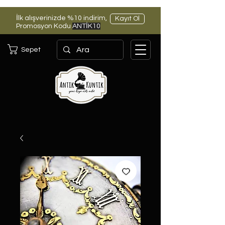
İlk alışverinizde %10 indirim,
Kayıt Ol
Promosyon Kodu
ANTİK10
Sepet