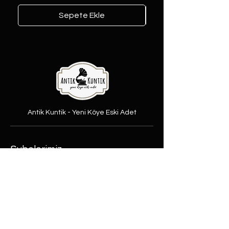
Sepete Ekle
Antik Kuntik - Yeni Köye Eski Adet
Şubelerimiz
Şeker Mah. Yüzbaşı Mustafa
Ertuğrul cad. No:31/A Etimesgut,
Ankara
Rasimpaşa Mah. Macit Erbudak
Sok. No:66/A Kadıköy, İstanbul