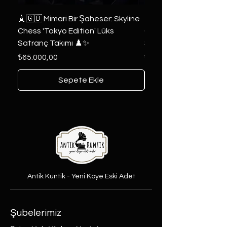
🗼🇬🇧 Mimari Bir Şaheser: Skyline
👑 2019 ABD Özel Tasa
Chess 'Tokyo Edition' Lüks
Game of Thrones Kole
Satranç Takımı ♟️✨
Seri 🔥⚔️
Fiyat
Fiyat
₺65.000,00
₺6.000,00
Sepete Ekle
Antik Kuntik - Yeni Köye Eski Adet
Şubelerimiz