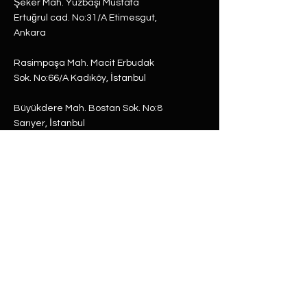
Şeker Mah. Yüzbaşı Mustafa
Ertuğrul cad. No:31/A Etimesgut,
Ankara
Rasimpaşa Mah. Macit Erbudak
Sok. No:66/A Kadıköy, İstanbul
Büyükdere Mah. Bostan Sok. No:8
Sarıyer, İstanbul
0 (537) 593 7332
0 (850) 808 0281
0 (312) 280 5228
selam@labu.com.tr
Antika Eşyalar
Antika Hediyeler
Tüm Ürünler
Dünya Küre
Antika & Vintage
Gramofon