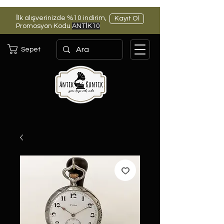
İlk alışverinizde %10 indirim,
Kayıt Ol
Promosyon Kodu
ANTİK10
Sepet