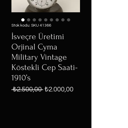
Stok kodu: SKU 41366
İsveçre Üretimi
Orjinal Cyma
Military Vintage
Köstekli Cep Saati-
1910’s
Normal
İndirimli
 ₺2.500,00 
₺2.000,00
Fiyat
Fiyat