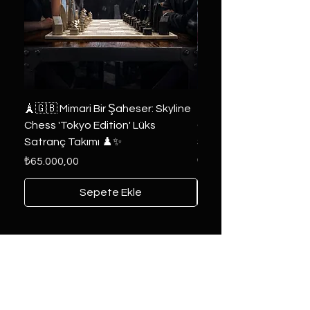
🗼🇬🇧 Mimari Bir Şaheser: Skyline
👑 2019 ABD Özel Tasa
Chess 'Tokyo Edition' Lüks
Game of Thrones Kole
Satranç Takımı ♟️✨
Seri 🔥⚔️
Fiyat
Fiyat
₺65.000,00
₺6.000,00
Sepete Ekle