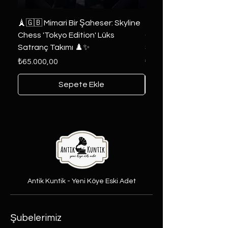
🗼🇬🇧 Mimari Bir Şaheser: Skyline
👑 2019 ABD Özel Tasa
Chess 'Tokyo Edition' Lüks
Game of Thrones Kole
Satranç Takımı ♟️✨
Seri 🔥⚔️
Fiyat
Fiyat
₺65.000,00
₺6.000,00
Sepete Ekle
Antik Kuntik - Yeni Köye Eski Adet
Şubelerimiz