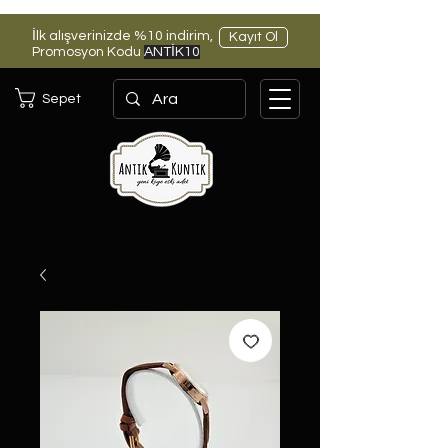
İlk alışverinizde %10 indirim,
Kayıt Ol
Promosyon Kodu
ANTİK10
Sepet