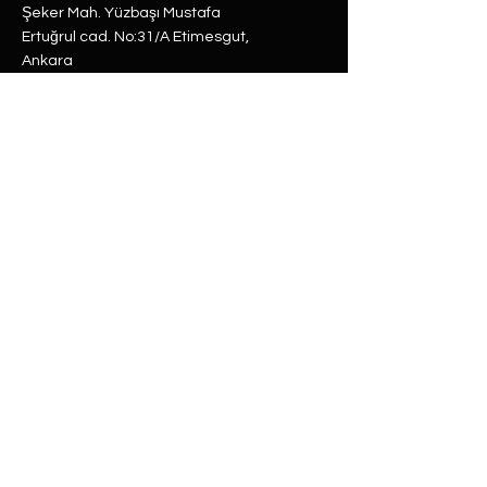
Şeker Mah. Yüzbaşı Mustafa
Ertuğrul cad. No:31/A Etimesgut,
Ankara
Rasimpaşa Mah. Macit Erbudak
Sok. No:66/A Kadıköy, İstanbul
Büyükdere Mah. Bostan Sok. No:8
Sarıyer, İstanbul
0 (537) 593 7332
0 (850) 808 0281
0 (312) 280 5228
selam@labu.com.tr
Antika Eşyalar
Antika Hediyeler
Tüm Ürünler
Dünya Küre
Antika & Vintage
Gramofon