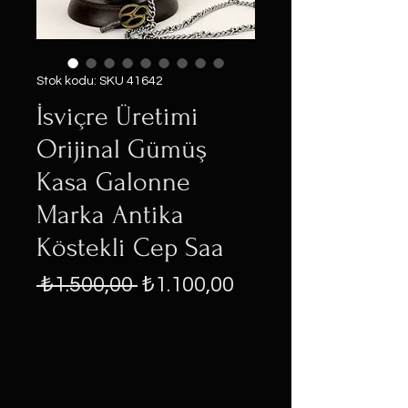
Stok kodu: SKU 41642
İsviçre Üretimi
Orijinal Gümüş
Kasa Galonne
Marka Antika
Köstekli Cep Saa
Normal
İndirimli
 ₺1.500,00 
₺1.100,00
Fiyat
Fiyat