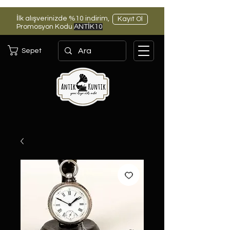
İlk alışverinizde %10 indirim,
Kayıt Ol
Promosyon Kodu
ANTİK10
Sepet