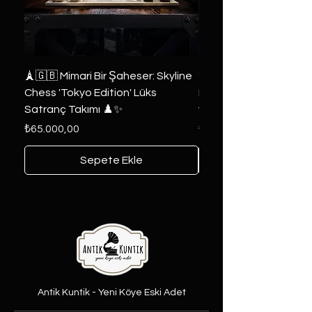
🗼🇬🇧 Mimari Bir Şaheser: Skyline
✨ Özel Tasarım: Nadi
Chess 'Tokyo Edition' Lüks
Paslanmaz Çelik Kirpi 
Satranç Takımı ♟️✨
ve Objesi! 🦔✨
Fiyat
Fiyat
₺65.000,00
₺2.000,00
Sepete Ekle
Antik Kuntik - Yeni Köye Eski Adet