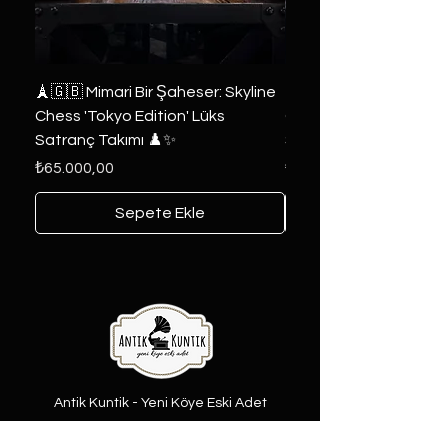
🗼🇬🇧 Mimari Bir Şaheser: Skyline
👑 2019 ABD Özel Tasa
Chess 'Tokyo Edition' Lüks
Game of Thrones Kole
Satranç Takımı ♟️✨
Seri 🔥⚔️
Fiyat
Fiyat
₺65.000,00
₺6.000,00
Sepete Ekle
Antik Kuntik - Yeni Köye Eski Adet