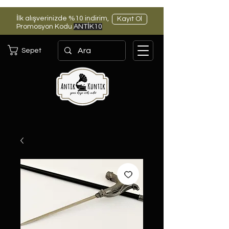
İlk alışverinizde %10 indirim,
Kayıt Ol
Promosyon Kodu
ANTİK10
Sepet