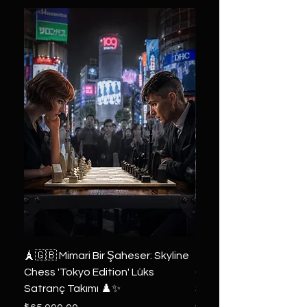
🗼🇬🇧 Mimari Bir Şaheser: Skyline
👑 2019 ABD Özel Tasa
Chess 'Tokyo Edition' Lüks
Game of Thrones Kole
Satranç Takımı ♟️✨
Seri 🔥⚔️