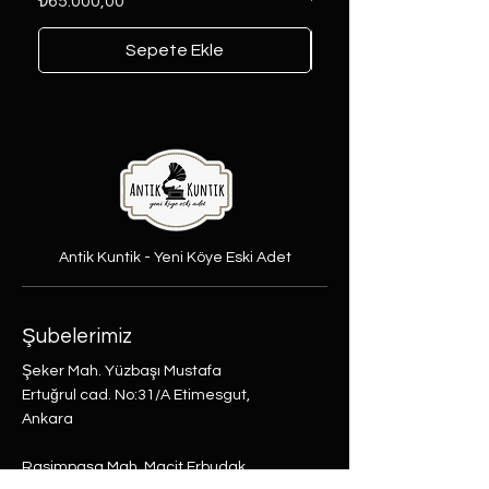
Fiyat
Fiyat
₺65.000,00
₺6.000,00
Sepete Ekle
Antik Kuntik - Yeni Köye Eski Adet
Şubelerimiz
Şeker Mah. Yüzbaşı Mustafa
Ertuğrul cad. No:31/A Etimesgut,
Ankara
Rasimpaşa Mah. Macit Erbudak