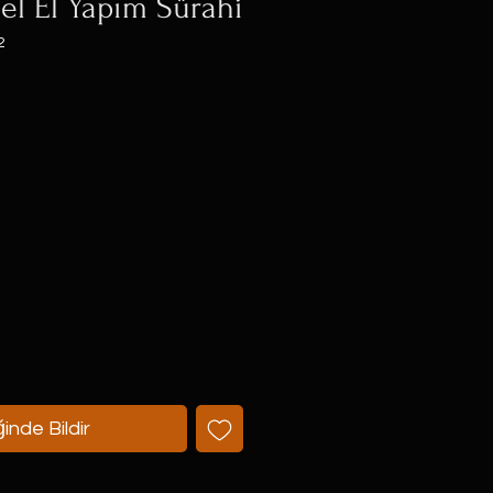
el El Yapım Sürahi
2
t
inde Bildir