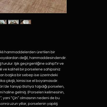
klı hammaddelerden üretilen bir
n boyalardan değil, hammaddesindendir.
turulur. Işık geçirgenliğine sahipTır ve
 ve kaliteli bir porselene sahipsiniz
ıran başka bir sebep ise üzerindeki
ka çıkışlı, kimisi ise el boyamasıdır.
n’de tanıyıp Batıya taşıdığı porselen,
 haline gelmiş. (Porselen kelimesinin,
na”, yani “Çin” olmasının nedeni de bu
onra uzun yıllar, porselenin yapılış