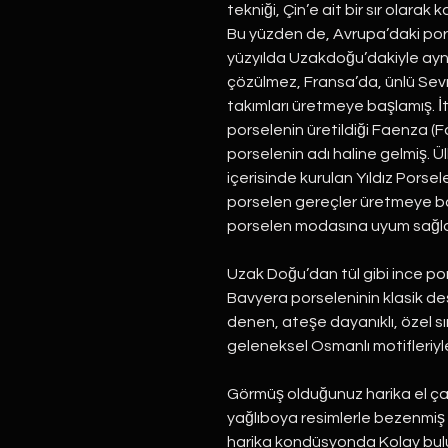
tekniği, Çin’e ait bir sır olarak k
Bu yüzden de, Avrupa’daki pors
yüzyılda Uzakdoğu’dakiyle aynı 
çözülmez, Fransa’da, ünlü Sevr
takımları üretmeye başlamış. İtal
porselenin üretildiği Faenza (
porselenin adı haline gelmiş. Ü
içerisinde kurulan Yıldız Porsele
porselen gereçler üretmeye b
porselen modasına uyum sağl
Uzak Doğu’dan tül gibi ince pors
Bavyera porseleninin klasik des
denen, ateşe dayanıklı, özel sırl
geleneksel Osmanlı motifleriyle
Görmüş olduğunuz harika el ça
yağlıboya resimlerle bezenmiş
harika kondüsyonda Kolay bu