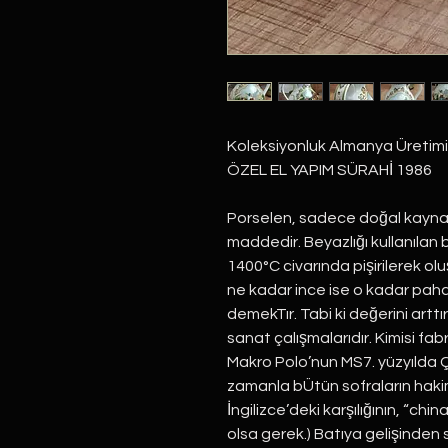
Koleksiyonluk Almanya Üretimi
ÖZEL EL YAPIM SÜRAHİ 1986
Porselen, sadece doğal kayna
maddedir. Beyazlığı kullanıla
1400°C civarında pişirilerek oluş
ne kadar ince ise o kadar pahalı
demekTır. Tabi ki değerini artt
sanat çalışmalarıdır. Kimisi fabri
Makro Polo’nun MS7. yüzyılda Çi
zamanla bÜtün sofraların hakimi
İngilizce’deki karşılığının, “chi
olsa gerek.) Batıya gelişinden s