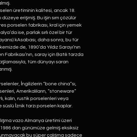
almış.
elen üretiminin kalitesi, ancak 18.
düzeye erişmiş. Bu işin sırrı çözülür
es porselen fabrikası, kral için yemek
ya’da ise, parlak sırlı özel bir tür
Fayans) kAsabası, daha sonra, bu tür
lkemizde de, 1890’da Yıldız Sarayı’nın
n Fabrikası’nın, saray için Batılı tarzda
aşlamasıyla, tüm dünyayı saran
anmış.
elenler, İngilizlerin “bone china”sı,
enleri, Amerikalıların, “stoneware”
ı, kalın, rustik porselenleri veya
 süslü İznik tarzı porselen kaplar.
lışma vazo Almanya üretimi üzeri
 1986 dan günümüze gelmiş eksiksiz
lunmayacak bu süper çalışma sadece