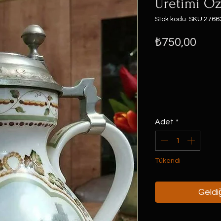
Üretimi Öz
Stok kodu: SKU 2766
Fiya
₺750,00
Adet
*
Tükendi
Geldiğ