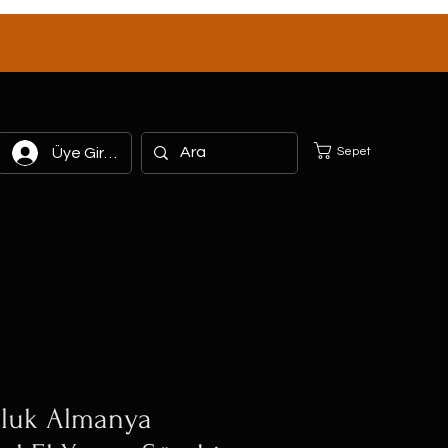
Sepet
Üye Girişi
nluk Almanya