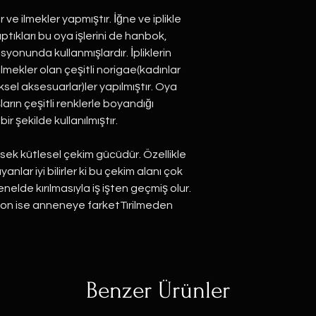
r ve ilmekler yapmıştır. İğne ve iplikle
ıkları bu oya işlerini de hanbok,
yonunda kullanmışlardır. İpliklerin
lmekler olan çeşitli norigae(kadınlar
sel aksesuarlar)ler yapılmıştır. Oya
ların çeşitli renklerle boyandığı
r şekilde kullanılmıştır.
ksek kütlesel çekim gücüdür. Özellikle
nlar iyi bilirler ki bu çekim alanı çok
elde kırılmasıyla iş işten geçmiş olur.
yon ise anneneye farketTırilmeden
Benzer Ürünler