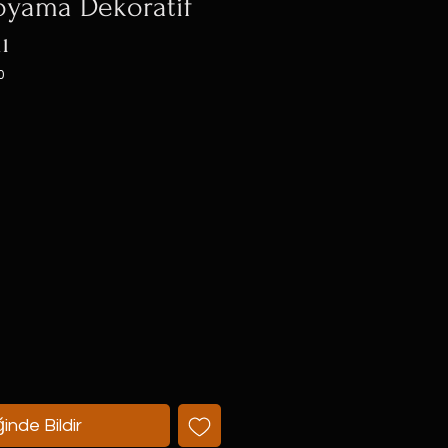
oyama Dekoratif
ı
0
t
inde Bildir