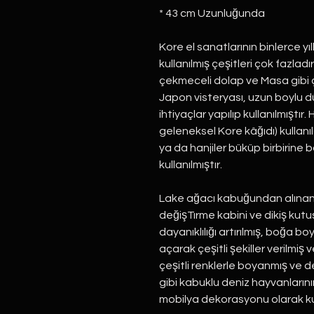
* 43 cm Uzunluğunda
Kore el sanatlarının binlerce yıl
kullanılmış çeşitleri çok fazlad
çekmeceli dolap ve Masa gibi ç
Japon visteryası, uzun boylu düz
ihtiyaçlar yapılıp kullanılmıştır
geleneksel Kore kâğıdı) kullanı
ya da hanjiler büküp birbirin
kullanılmıştır.
Lake ağacı kabuğundan alınan
değişTırme kabini ve dikiş kutus
dayanıklılığı artırılmış, boğa bo
açarak çeşitli şekiller verilmiş 
çeşitli renklerle boyanmış ve de
gibi kabuklu deniz hayvanlarını
mobilya dekorasyonu olarak kull