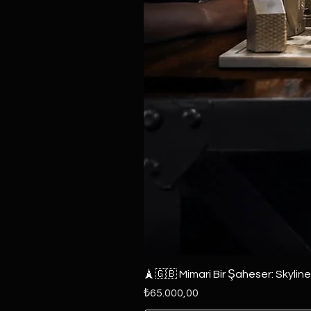
🗼🇬🇧 Mimari Bir Şaheser: Skylin
Fiyat
₺65.000,00