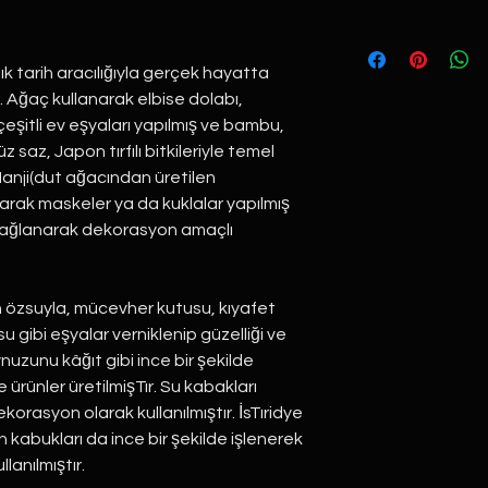
lık tarih aracılığıyla gerçek hayatta
ır. Ağaç kullanarak elbise dolabı,
eşitli ev eşyaları yapılmış ve bambu,
 saz, Japon tırfılı bitkileriyle temel
. Hanji(dut ağacından üretilen
larak maskeler ya da kuklalar yapılmış
e bağlanarak dekorasyon amaçlı
 özsuyla, mücevher kutusu, kıyafet
u gibi eşyalar verniklenip güzelliği ve
ynuzunu kâğıt gibi ince bir şekilde
ve ürünler üretilmişTır. Su kabakları
korasyon olarak kullanılmıştır. İsTıridye
n kabukları da ince bir şekilde işlenerek
anılmıştır.