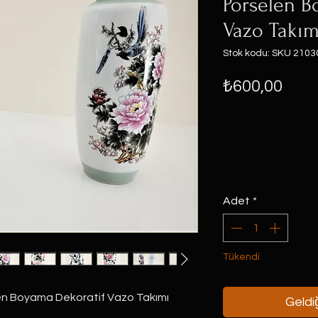
Porselen B
Vazo Takım
Stok kodu: SKU 2103
Fiya
₺600,00
Adet
*
Tükendi
elen Boyama Dekoratif Vazo Takımı
Geldiğ