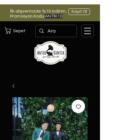
İlk alışverinizde %10 indirim,
Kayıt Ol
Promosyon Kodu
ANTİK10
Sepet