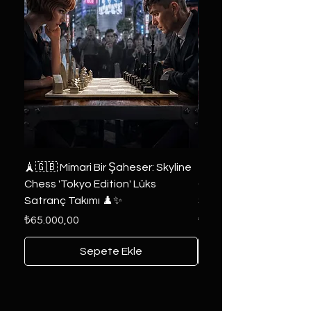
🗼🇬🇧 Mimari Bir Şaheser: Skyline
👑 2019 ABD Özel Tasa
Chess 'Tokyo Edition' Lüks
Game of Thrones Kole
Satranç Takımı ♟️✨
Seri 🔥⚔️
Fiyat
Fiyat
₺65.000,00
₺6.000,00
Sepete Ekle