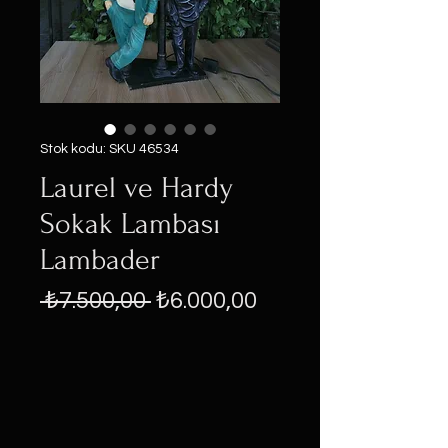
Stok kodu: SKU 46534
Laurel ve Hardy
Sokak Lambası
Lambader
Normal
İndirimli
 ₺7.500,00 
₺6.000,00
Fiyat
Fiyat