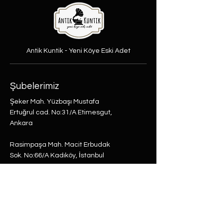
Antik Kuntik - Yeni Köye Eski Adet
Şubelerimiz
Şeker Mah. Yüzbaşı Mustafa
Ertuğrul cad. No:31/A Etimesgut,
Ankara
Rasimpaşa Mah. Macit Erbudak
Sok. No:66/A Kadıköy, İstanbul
Büyükdere Mah. Bostan Sok. No:8
Sarıyer, İstanbul
0 (537) 593 7332