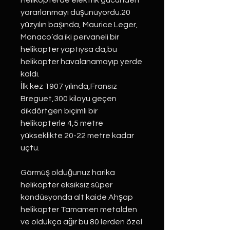
Helikopterde elektrik gücünden
yararlanmayı düşünüyordu.20
yüzyılın başında, Maurice Leger,
Monaco’da iki pervaneli bir
helikopter yaptıysa da,bu
helikopter havalanamayıp yerde
kaldı.
İlk kez 1907 yılında,Fransız
Breguet,300 kiloyu geçen
dikdörtgen biçimli bir
helikopterle 4,5 metre
yükseklikte 20-22 metre kadar
uçtu.
Görmüş olduğunuz harika
helikopter eksiksiz süper
kondüsyonda alt kaide Ahşap
helikopter Tamamen metalden
ve oldukça ağır bu 80 lerden özel