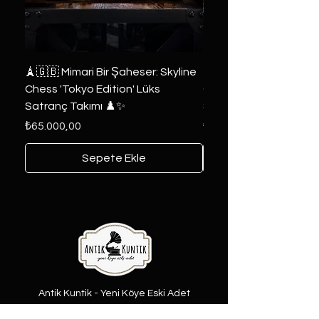
🗼🇬🇧 Mimari Bir Şaheser: Skyline
👑 2019 ABD Özel Tasa
Chess 'Tokyo Edition' Lüks
Game of Thrones Kole
Satranç Takımı ♟️✨
Seri 🔥⚔️
Fiyat
Fiyat
₺65.000,00
₺6.000,00
Sepete Ekle
Antik Kuntik - Yeni Köye Eski Adet