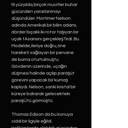
l9.yüzyılda,birçok mucitler buhar
gücünden yararlanmayı
düşündüler. Mortimer Nelson
adında Amerikalı bir bilim adamı,
dörder bıçaklı iki rotor taşıyan bir
uçak tAsarısını gerçekleşTırdi. Bu
Modelde,ileriye doğru,öne
hareketi sağlayan bir pervane
de burna oturtulmuştu.
Gövdenin üzerinde, uçağın
düşmesi halinde açılıp paraşüt
görevini yapacak bir kumaş
kaplıydı. Nelson, sanki kristal bir
küreye bakarak gelecekteki
paraşÜtü görmüştü.
Thomas Edison da bu konuya
ciddi bir ilgiyle eğildi.