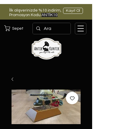
İlk alışverinizde %10 indirim,
Kayıt Ol
Promosyon Kodu
ANTİK10
Sepet