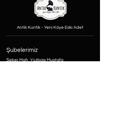
Antik Kuntik - Yeni Köye Eski Adet
Şubelerimiz
Şeker Mah. Yüzbaşı Mustafa
Ertuğrul cad. No:31/A Etimesgut,
Ankara
Rasimpaşa Mah. Macit Erbudak
Sok. No:66/A Kadıköy, İstanbul
Büyükdere Mah. Bostan Sok. No:8
Sarıyer, İstanbul
0 (537) 593 7332
0 (850) 808 0281