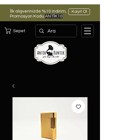
İlk alışverinizde %10 indirim,
Kayıt Ol
Promosyon Kodu
ANTİK10
Sepet