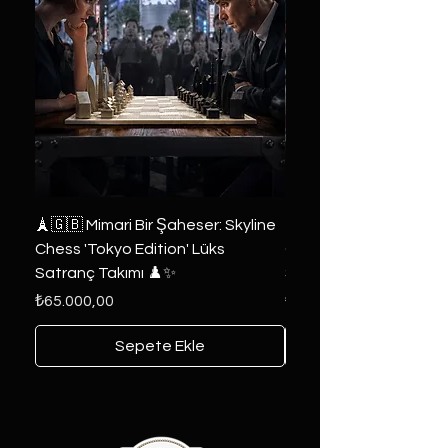
🗼🇬🇧 Mimari Bir Şaheser: Skyline
👑 2019 ABD Özel Tasa
Chess 'Tokyo Edition' Lüks
Game of Thrones Kole
Satranç Takımı ♟️✨
Seri 🔥⚔️
Fiyat
Fiyat
₺65.000,00
₺6.000,00
Sepete Ekle