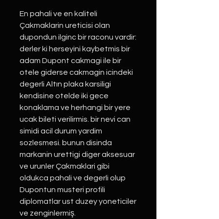
En pahali ve en kaliteli
Çakmaklarin ureticisi olan
dupondun ilginc bir raconu vardir:
derler ki herseyini kaybetmis bir
adam Dupont cakmagi ile bir
otele giderse cakmagin icindeki
degerli Altın plaka karsiligi
kendisine otelde iki gece
konaklama ve herhangi bir yere
ucak bileti verilirmis. bir nevi can
simidi acil durum yardim
sozlesmesi. bunun disinda
markanin urettigi diger aksesuar
ve urunler Çakmaklari gibi
oldukca pahali ve degerli olup
Dupontun musteri profili
diplomatlar ust duzey yoneticiler
ve zenginlermiş.